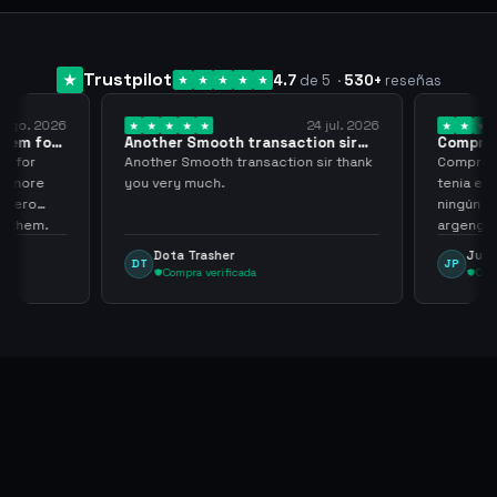
Trustpilot
4.7
de 5
·
530
+
reseñas
 ago. 2026
24 jul. 2026
them for
Another Smooth transaction sir
Compre 5
thank…
los…
m for
Another Smooth transaction sir thank
Compre 57
th more
you very much.
tenia en 
 zero
ningún i
d them.
argenga
Dota Trasher
Juan
DT
JP
Compra verificada
Comp