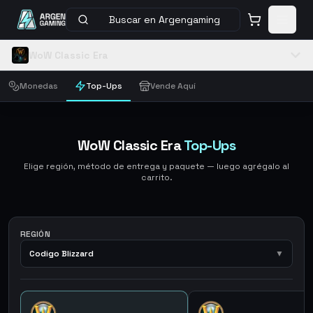
Buscar en Argengaming
WoW Classic Era
Monedas
Top-Ups
Vende Aquí
WoW Classic Era
Top-Ups
Elige región, método de entrega y paquete — luego agrégalo al
carrito.
REGIÓN
Codigo Blizzard
▼