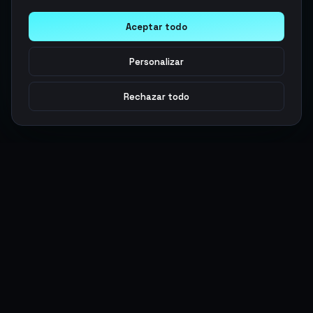
Aceptar todo
Personalizar
Rechazar todo
Argen
Gaming
Potencia tu juego con productos digitales premium. Entrega
rápida, pagos seguros, soporte 24/7.
SERVICIOS
LEGAL
Monedas
Términos y Condiciones
Top-Ups
Política de Privacidad
Tarjetas Regalo
Política de AML
Objetos
Política de Precios
Boosting
Cuentas
Intercambiar
Vender