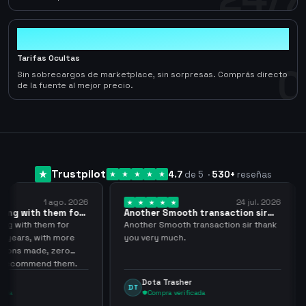
0
Tarifas Ocultas
0
Sin sobrecargos de marketplace, sin sorpresas. Comprás directo
de la fuente al mejor precio.
Trustpilot
4.7
de 5
·
530
+
reseñas
1 ago. 2026
24 jul. 2026
 them for
Another Smooth transaction sir
Compre 
thank…
los…
em for
Another Smooth transaction sir thank
Compre 5
ith more
you very much.
tenia en
, zero
ningún 
nd them.
argeng
Dota Trasher
Jua
DT
JP
Compra verificada
Com