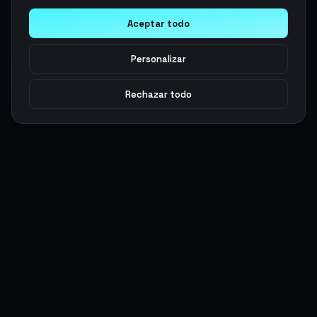
Aceptar todo
Personalizar
Rechazar todo
Argen
Gaming
Potencia tu juego con productos digitales premium. Entrega
rápida, pagos seguros, soporte 24/7.
SERVICIOS
LEGAL
Monedas
Términos y Condiciones
Top-Ups
Política de Privacidad
Tarjetas Regalo
Política de AML
Objetos
Política de Precios
Boosting
Cuentas
Intercambiar
Vender