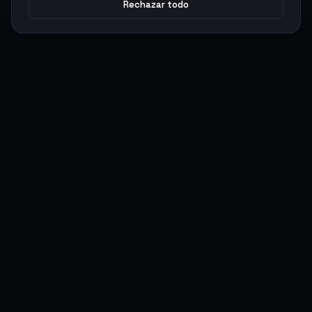
Rechazar todo
Argen
Gaming
Potencia tu juego con productos digitales premium. Entrega
rápida, pagos seguros, soporte 24/7.
SERVICIOS
LEGAL
Monedas
Términos y Condiciones
Top-Ups
Política de Privacidad
Tarjetas Regalo
Política de AML
Objetos
Política de Precios
Boosting
Cuentas
Intercambiar
Vender
ACCIONES DE USUARIO
CONECTAR