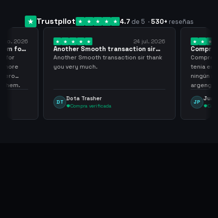
Trustpilot
4.7
de 5
·
530
+
reseñas
 ago. 2026
24 jul. 2026
them for
Another Smooth transaction sir
Compre 5
thank…
los…
m for
Another Smooth transaction sir thank
Compre 57
th more
you very much.
tenia en 
 zero
ningún i
d them.
argenga
Dota Trasher
Juan
DT
JP
Compra verificada
Comp