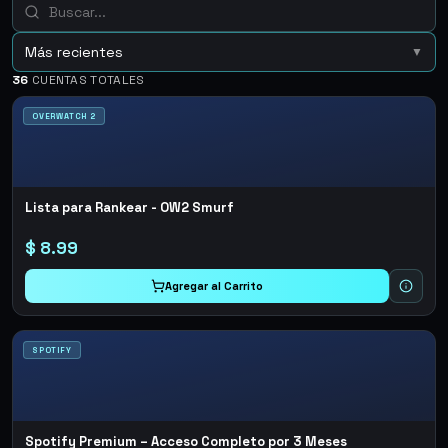
Más recientes
▼
36
CUENTAS TOTALES
OVERWATCH 2
Lista para Rankear - OW2 Smurf
$
8.99
Agregar al Carrito
SPOTIFY
Spotify Premium – Acceso Completo por 3 Meses