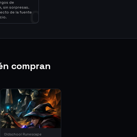
argos de
, sin sorpresas.
0
ecto de la fuente
cio.
én compran
Oldschool Runescape