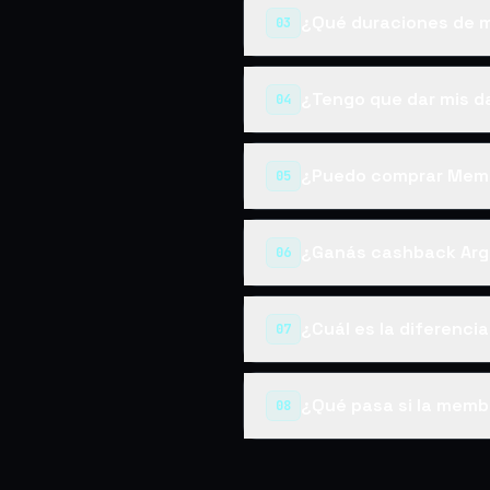
¿Qué duraciones de m
03
¿Tengo que dar mis d
04
¿Puedo comprar Memb
05
¿Ganás cashback Arg
06
¿Cuál es la diferenci
07
¿Qué pasa si la memb
08