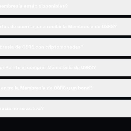
embresía están disponibles?
atos de cuenta para recibir la Membresía de OSRS?
resía de OSRS con criptomonedas?
enPoints al comprar Membresía de OSRS?
a entre la Membresía de OSRS y un bond?
resía no se activa?