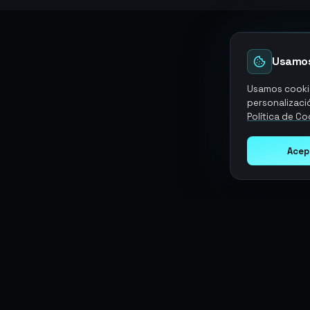
Usamos
Usamos cookie
personalizació
Política de Co
Acep
Argen
Gaming
SERVICIOS
Monedas
Top-Ups
Potencia tu juego con productos
Tarjetas Regalo
digitales premium. Entrega rápida,
Objetos
Boosting
pagos seguros, soporte 24/7.
Cuentas
Intercambiar
Vender