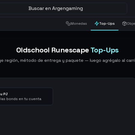
Buscar en Argengaming
Monedas
Top-Ups
Obj
Oldschool Runescape
Top-Ups
ige región, método de entrega y paquete — luego agrégalo al carri
tu PJ
las bonds en tu cuenta