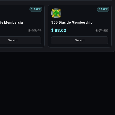
11
% OFF
9
% OFF
de Membersia
365 Dias de Membership
$ 68.00
$ 22.47
$ 74.80
Select
Select