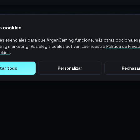
 cookies
s esenciales para que ArgenGaming funcione, más otras opcionales p
n y marketing. Vos elegís cuáles activar. Leé nuestra
Política de Priva
okies
.
tar todo
Personalizar
Rechazar
LEGAL
ACCIONES DE USUARIO
Términos y Condiciones
Ingresar
Política de Privacidad
Regístrate
Política de AML
ArgenPuntos
Política de Precios
Partnerships
Blog
Estado