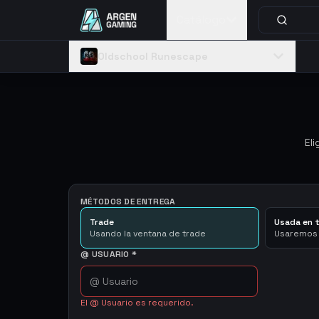
Catálogo
Oldschool Runescape
El
MÉTODOS DE ENTREGA
Trade
Usada en 
Usando la ventana de trade
Usaremos 
@ USUARIO
*
El @ Usuario es requerido.