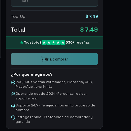
Trade
Top-Up
$ 7.49
Total
$ 7.49
Trustpilot
530
+
reseñas
Ir a comprar
¿Por qué elegirnos?
200,000+ ventas verificadas, Eldorado, G2G,
PlayerAuctions & más
Operando desde 2021 · Personas reales,
soporte real
Soporte 24/7 · Te ayudamos en tu proceso de
compra
Entrega rápida · Protección de comprador y
garantía