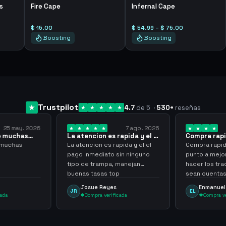
s
Fire Cape
Infernal Cape
$ 15.00
$ 54.99 – $ 75.00
Boosting
Boosting
Trustpilot
4.7
de 5
·
530
+
reseñas
7 ago. 2026
7 ago. 2026
rapida y el el
Compra rapida y sencilla
Very good
pida y el el
Compra rapida y sencilla, un
Been supplyi
sin ninguno
punto a mejoras seria que al
now, they ha
 manejan
hacer los trades de objetos,
usd for me a
p
sean cuentas que sean
scammer, fas
skilleadas, no mucho lvl, pero
always
Enmanuel Lozano
Martijn
EL
MA
tampoco una lvl 3, ya que
cada
Compra verificada
Compra v
puede comprometer mi
cuenta