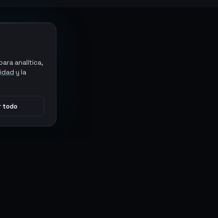
ara analítica,
cidad
y la
 todo
CONECTAR
MARKETPLACES
Sythe
Discord
Eldorado
WhatsApp
G2G
Trustpilot
PlayerAuctions
Gameboost