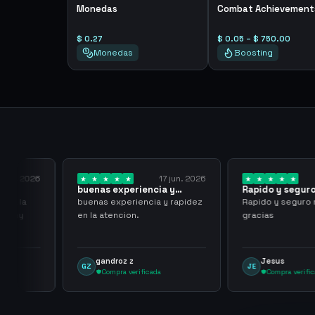
Monedas
Combat Achievement
$ 0.27
$ 0.05 – $ 750.00
Monedas
Boosting
7 jun. 2026
25 may. 2026
a y
Rapido y seguro muchas
La atencion es 
gracias
pago…
y rapidez
Rapido y seguro muchas
La atencion es ra
gracias
pago inmediato 
tipo de trampa,
buenas tasas to
Jesus
Josue Reyes
JE
JR
Compra verificada
Compra verifi