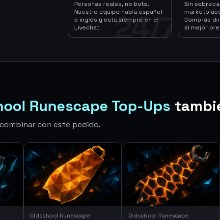
Personas reales, no bots.
Sin sobrec
Nuestro equipo habla español
marketplace
24/7
e inglés y está siempre en el
Comprás dir
Livechat
al mejor pre
hool Runescape Top-Ups
tambi
n combinar con este pedido.
Oldschool Runescape
Oldschool Runescape