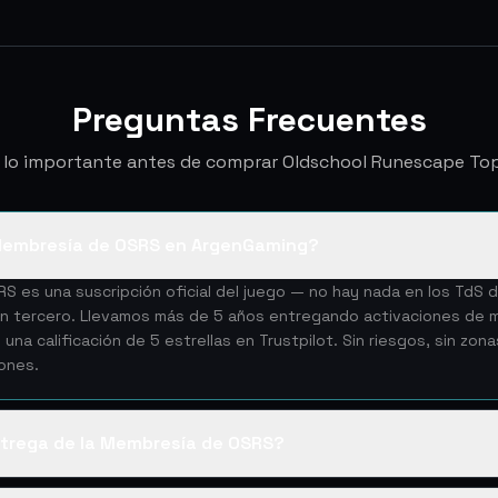
Preguntas Frecuentes
 lo importante antes de comprar Oldschool Runescape To
Membresía de OSRS en ArgenGaming?
RS es una suscripción oficial del juego — no hay nada en los TdS
un tercero. Llevamos más de 5 años entregando activaciones de 
na calificación de 5 estrellas en Trustpilot. Sin riesgos, sin zon
iones.
trega de la Membresía de OSRS?