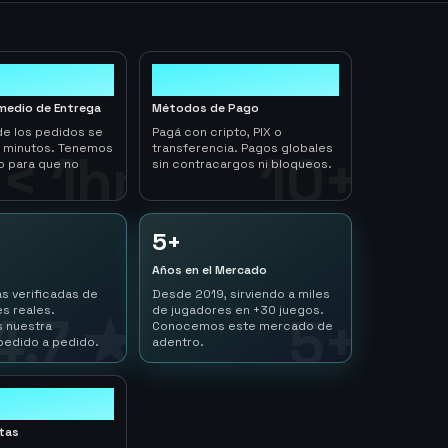
10+
medio de Entrega
Métodos de Pago
de los pedidos se
Pagá con cripto, PIX o
n minutos. Tenemos
transferencia. Pagos globales
< 1hr
10+
o para que no
sin contracargos ni bloqueos.
5+
Años en el Mercado
s verificadas de
Desde 2019, sirviendo a miles
s reales.
de jugadores en +30 juegos.
4.7 ★
5+
 nuestra
Conocemos este mercado de
pedido a pedido.
adentro.
ltas