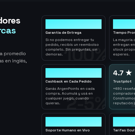
dores
100%
< 1hr
rcas
Garantía de Entrega
Tiempo Pro
Si no podemos entregar tu
La mayoría 
pedido, recibís un reembolso
entregan e
100%
completo. Sin preguntas, sin
stock propi
ga promedio
demoras.
esperes.
s en inglés,
2-5%
4.7 ★
Cashback en Cada Pedido
Trustpilot
Ganás ArgenPoints en cada
+480 reseña
compra. Acumulá y usá en
compradore
2-5%
cualquier juego, cuando
Construimos
quieras.
reputación 
24/7
0
Soporte Humano en Vivo
Tarifas Ocu