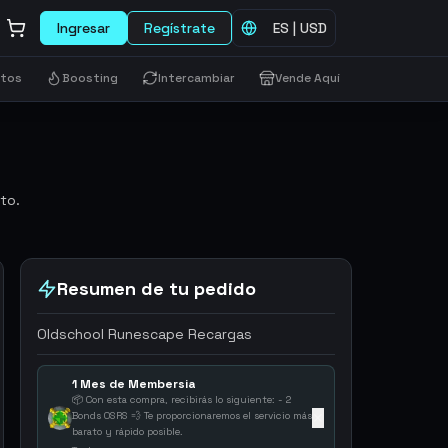
Ingresar
Regístrate
ES
|
USD
etos
Boosting
Intercambiar
Vende Aquí
to.
Resumen de tu pedido
Oldschool Runescape Recargas
1 Mes de Membersia
📦 Con esta compra, recibirás lo siguiente: - 2
Bonds OSRS 💨 Te proporcionaremos el servicio más
✕
barato y rápido posible.