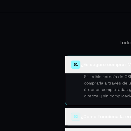
Todo
¿Es seguro comprar 
01
Sí. La Membresía de OS
comprarla a través de 
órdenes completadas y u
directa y sin complicac
¿Cómo funciona la en
02