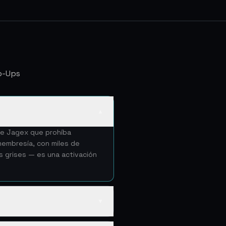
p-Ups
▲
 de Jagex que prohíba
membresía, con miles de
as grises — es una activación
▼