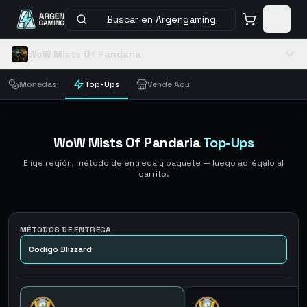
Buscar en Argengaming
WoW Mists Of Pandaria
Monedas
Top-Ups
Vende Aquí
WoW Mists Of Pandaria
Top-Ups
Elige región, método de entrega y paquete — luego agrégalo al
carrito.
MÉTODOS DE ENTREGA
Codigo Blizzard