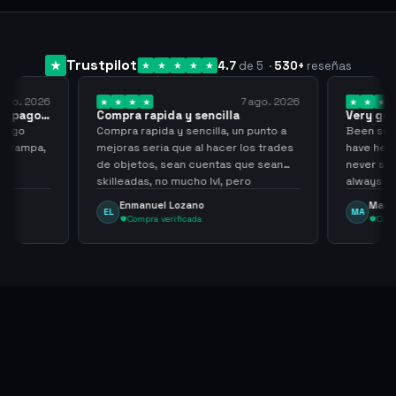
Trustpilot
4.7
de 5
·
530
+
reseñas
 ago. 2026
7 ago. 2026
 el pago…
Compra rapida y sencilla
Very go
 pago
Compra rapida y sencilla, un punto a
Been supp
e trampa,
mejoras seria que al hacer los trades
have held
de objetos, sean cuentas que sean
never sca
skilleadas, no mucho lvl, pero
always
tampoco una lvl 3, ya que puede
Enmanuel Lozano
Marti
EL
MA
comprometer mi cuenta
Compra verificada
Comp