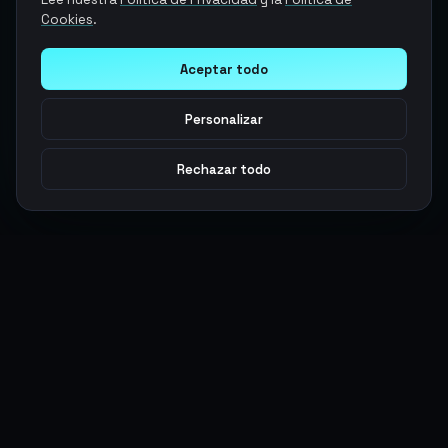
Cookies
.
Aceptar todo
Personalizar
Rechazar todo
Argen
Gaming
Potencia tu juego con productos digitales premium. Entrega
rápida, pagos seguros, soporte 24/7.
SERVICIOS
LEGAL
Monedas
Términos y Condiciones
Top-Ups
Política de Privacidad
Tarjetas Regalo
Política de AML
Objetos
Política de Precios
Boosting
Cuentas