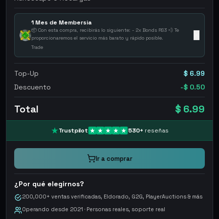
1 Mes de Membersia
📦 Con esta compra, recibirás lo siguiente: - 2x Bonds RS3 💨 Te
✕
proporcionaremos el servicio más barato y rápido posible.
Trade
Top-Up
$ 6.99
Descuento
-$ 0.50
Total
$ 6.99
Trustpilot
530
+
reseñas
Ir a comprar
¿Por qué elegirnos?
200,000+ ventas verificadas, Eldorado, G2G, PlayerAuctions & más
Operando desde 2021 · Personas reales, soporte real