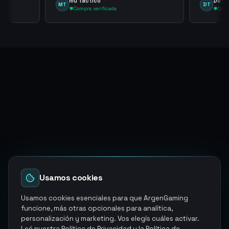
mu tactico
Dota 
MT
DT
Compra verificada
Comp
Usamos cookies
Usamos cookies esenciales para que ArgenGaming
funcione, más otras opcionales para analítica,
personalización y marketing. Vos elegís cuáles activar.
Leé nuestra
Política de Privacidad
y la
Política de