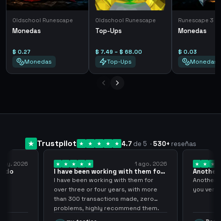
Oldschool Runescape
Oldschool Runescape
Runescape 3
Monedas
Top-Ups
Monedas
$ 0.27
$ 7.49 – $ 68.00
$ 0.03
Monedas
Top-Ups
Monedas
Trustpilot
4.7
de 5
·
530
+
reseñas
 may. 2026
1 ago. 2026
pido
I have been working with them for
Another 
over… 3 years
thank…
do
I have been working with them for
Another S
over three or four years, with more
you very
than 300 transactions made, zero
problems, highly recommend them.