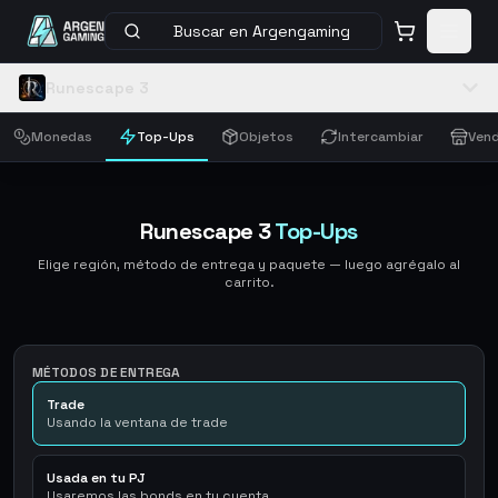
Buscar en Argengaming
Runescape 3
Monedas
Top-Ups
Objetos
Intercambiar
Vend
Runescape 3
Top-Ups
Elige región, método de entrega y paquete — luego agrégalo al
carrito.
MÉTODOS DE ENTREGA
Trade
Usando la ventana de trade
Usada en tu PJ
Usaremos las bonds en tu cuenta