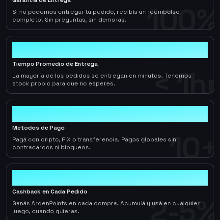
Garantía de Entrega
100%
Si no podemos entregar tu pedido, recibís un reembolso
completo. Sin preguntas, sin demoras.
< 1hr
Tiempo Promedio de Entrega
< 1hr
La mayoría de los pedidos se entregan en minutos. Tenemos
stock propio para que no esperes.
10+
Métodos de Pago
10+
Pagá con cripto, PIX o transferencia. Pagos globales sin
contracargos ni bloqueos.
2-5%
Cashback en Cada Pedido
2-5%
Ganás ArgenPoints en cada compra. Acumulá y usá en cualquier
juego, cuando quieras.