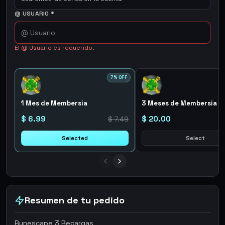
@ USUARIO
*
El @ Usuario es requerido.
7
% OFF
1 Mes de Membersia
3 Meses de Membersia
$ 6.99
$ 20.00
$ 7.49
Selected
Select
Resumen de tu pedido
Runescape 3 Recargas