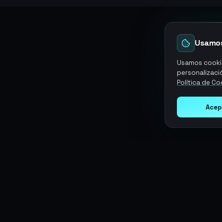
Usamos
Usamos cookie
personalizació
Política de Co
Acep
Argen
Gaming
SERVICIOS
Monedas
Top-Ups
Potencia tu juego con productos
Tarjetas Regalo
digitales premium. Entrega rápida,
Objetos
Boosting
pagos seguros, soporte 24/7.
Cuentas
Intercambiar
Vender