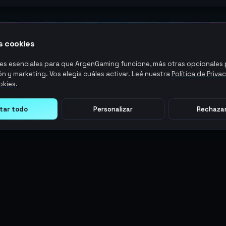
 cookies
s esenciales para que ArgenGaming funcione, más otras opcionales p
n y marketing. Vos elegís cuáles activar. Leé nuestra
Política de Priva
okies
.
tar todo
Personalizar
Rechazar
LEGAL
ACCIONES DE USUARIO
Términos y Condiciones
Ingresar
Política de Privacidad
Regístrate
Política de AML
ArgenPuntos
Política de Precios
Partnerships
Blog
Estado