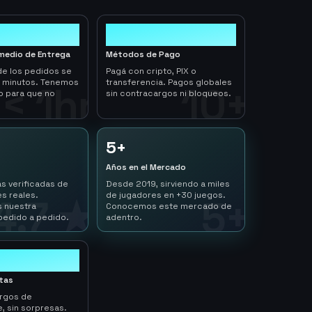
10+
medio de Entrega
Métodos de Pago
de los pedidos se
Pagá con cripto, PIX o
n minutos. Tenemos
transferencia. Pagos globales
< 1hr
10+
o para que no
sin contracargos ni bloqueos.
5+
Años en el Mercado
s verificadas de
Desde 2019, sirviendo a miles
s reales.
de jugadores en +30 juegos.
4.7 ★
5+
 nuestra
Conocemos este mercado de
pedido a pedido.
adentro.
ltas
argos de
, sin sorpresas.