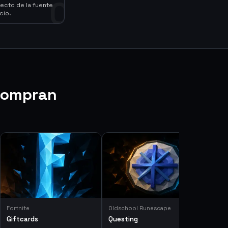
0
ecto de la fuente
cio.
compran
Fortnite
Oldschool Runescape
Giftcards
Questing