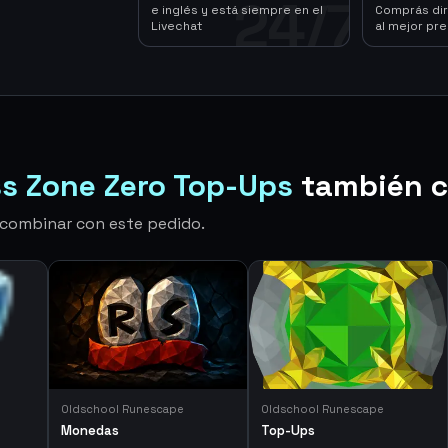
24/7
e inglés y está siempre en el
Comprás dir
Livechat
al mejor pre
ss Zone Zero Top-Ups
también 
n combinar con este pedido.
Oldschool Runescape
Oldschool Runescape
Monedas
Top-Ups