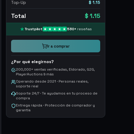
Top-Up
$ 1.15
Total
$ 1.15
Trustpilot
530
+
reseñas
Ir a comprar
¿Por qué elegirnos?
200,000+ ventas verificadas, Eldorado, G2G,
PlayerAuctions & más
Operando desde 2021 · Personas reales,
soporte real
Soporte 24/7 · Te ayudamos en tu proceso de
compra
Entrega rápida · Protección de comprador y
garantía