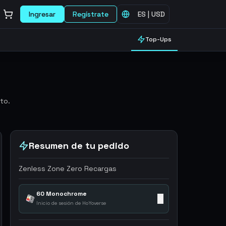
Ingresar
Regístrate
ES
|
USD
Top-Ups
to.
Resumen de tu pedido
Zenless Zone Zero Recargas
60 Monochrome
✕
Inicio de sesión de HoYoverse