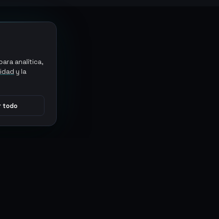
ara analítica,
cidad
y la
 todo
CONECTAR
MARKETPLACES
Sythe
Discord
Eldorado
WhatsApp
G2G
Trustpilot
PlayerAuctions
Gameboost