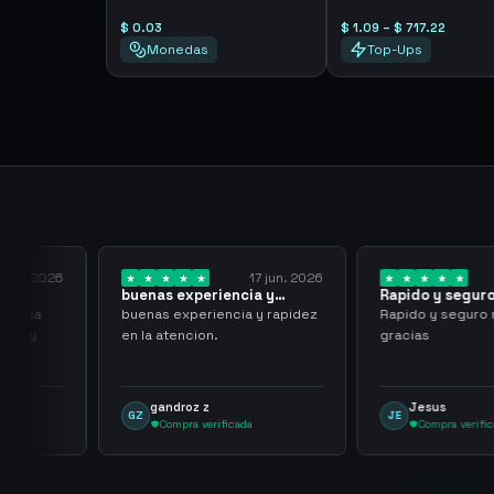
$ 0.03
$ 1.09 – $ 717.22
Monedas
Top-Ups
17 jun. 2026
25 may. 2026
periencia y
Rapido y seguro muchas
La ate
n la…
gracias
pago
eriencia y rapidez
Rapido y seguro muchas
La aten
ion.
gracias
pago i
tipo d
buenas
z z
Jesus
Jo
JE
JR
 verificada
Compra verificada
C