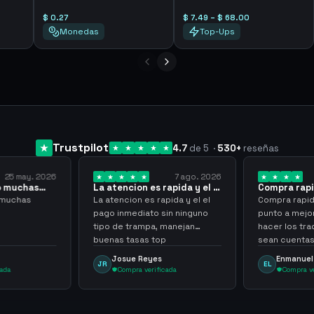
$ 0.27
$ 7.49 – $ 68.00
Monedas
Top-Ups
Trustpilot
4.7
de 5
·
530
+
reseñas
7 ago. 2026
7 ago. 2026
ncion es rapida y el el
Compra rapida y sencilla
Ve
…
cion es rapida y el el
Compra rapida y sencilla, un
Bee
nmediato sin ninguno
punto a mejoras seria que al
now
e trampa, manejan
hacer los trades de objetos,
usd
 tasas top
sean cuentas que sean
sca
skilleadas, no mucho lvl, pero
al
sue Reyes
Enmanuel Lozano
EL
M
tampoco una lvl 3, ya que
ompra verificada
Compra verificada
puede comprometer mi
cuenta