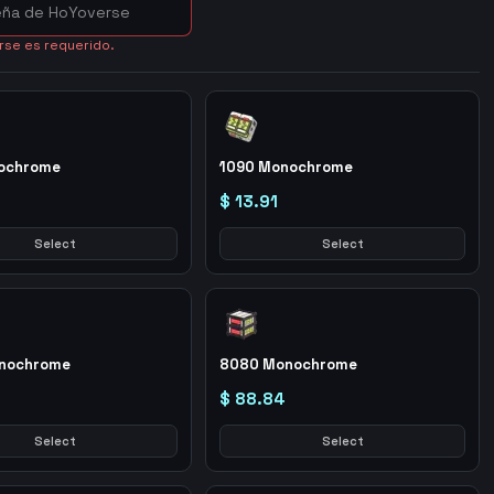
rse es requerido.
ochrome
1090 Monochrome
$ 13.91
Select
Select
nochrome
8080 Monochrome
$ 88.84
Select
Select