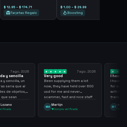
$ 12.95 – $ 174.71
$ 1.00 – $ 29.99
Tarjetas Regalo
Boosting
7 ago. 2026
1 ago. 2026
ry good
I have been working with
them for over… 3 years
n supplying them a lot
I have been working with them
, they have held over 600
for over three or four years,
 for me and never
with more than 300
mmer, fast and nice staff
transactions made, zero
ways
problems, highly recommend
Martijn
mu tactico
A
MT
them.
Compra verificada
Compra verificada