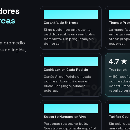
dores
100%
< 1hr
rcas
Garantía de Entrega
Tiempo Pro
Si no podemos entregar tu
La mayoría 
pedido, recibís un reembolso
entregan e
100%
completo. Sin preguntas, sin
stock propi
ga promedio
demoras.
esperes.
s en inglés,
2-5%
4.7 ★
Cashback en Cada Pedido
Trustpilot
Ganás ArgenPoints en cada
+480 reseña
compra. Acumulá y usá en
compradore
2-5%
cualquier juego, cuando
Construimos
quieras.
reputación 
24/7
0
Soporte Humano en Vivo
Tarifas Ocu
Personas reales, no bots.
Sin sobrec
Nuestro equipo habla español
marketplace