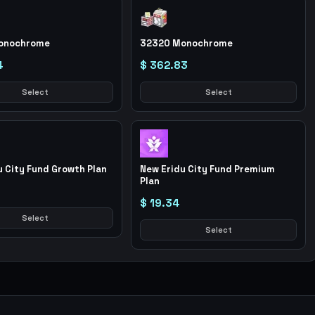
onochrome
32320 Monochrome
4
$ 362.83
Select
Select
u City Fund Growth Plan
New Eridu City Fund Premium
Plan
$ 19.34
Select
Select