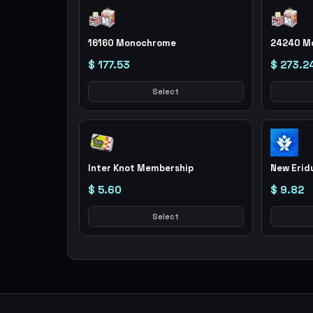
16160 Monochrome
24240 M
$ 177.53
$ 273.2
Select
Inter Knot Membership
New Erid
$ 5.60
$ 9.82
Select