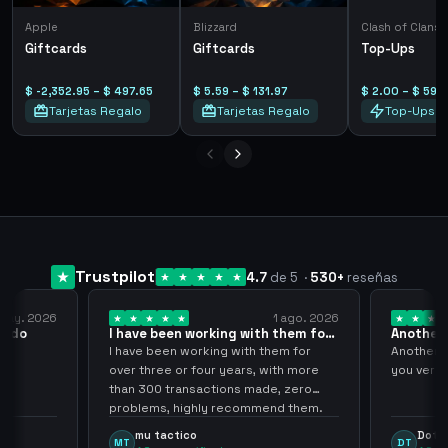
Apple
Blizzard
Clash of Clans
Giftcards
Giftcards
Top-Ups
$ -2,352.95 – $ 497.65
$ 5.59 – $ 131.97
$ 2.00 – $ 59.
Tarjetas Regalo
Tarjetas Regalo
Top-Ups
Trustpilot
4.7
de 5
·
530
+
reseñas
 may. 2026
1 ago. 2026
pido
I have been working with them for
Another 
over… 3 years
thank…
do
I have been working with them for
Another S
over three or four years, with more
you very
than 300 transactions made, zero
problems, highly recommend them.
mu tactico
Dota 
MT
DT