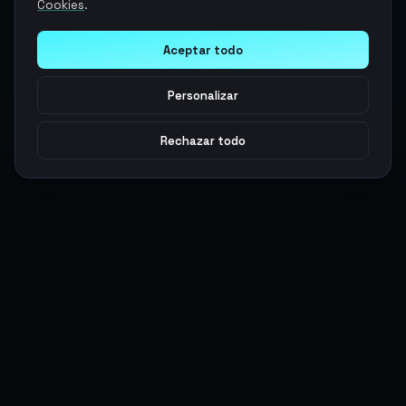
Cookies
.
Aceptar todo
Personalizar
Rechazar todo
Argen
Gaming
Potencia tu juego con productos digitales premium. Entrega
rápida, pagos seguros, soporte 24/7.
SERVICIOS
LEGAL
Monedas
Términos y Condiciones
Top-Ups
Política de Privacidad
Tarjetas Regalo
Política de AML
Objetos
Política de Precios
Boosting
Cuentas
Intercambiar