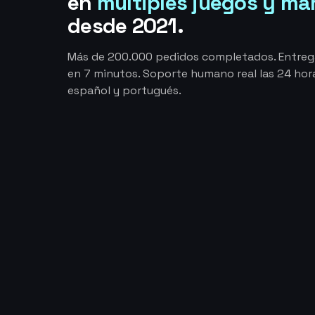
en
múltiples juegos y ma
desde 2021.
Más de 200.000 pedidos completados. Entre
en 7 minutos. Soporte humano real las 24 hora
español y portugués.