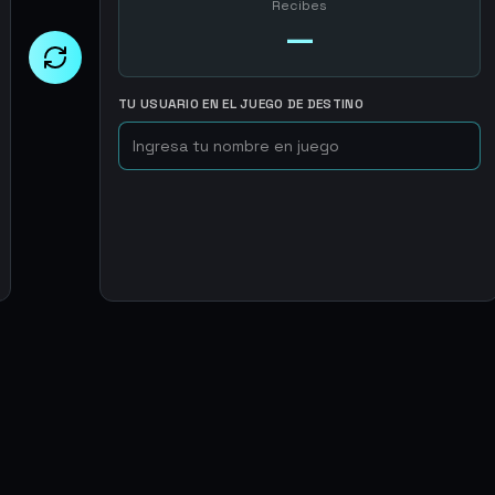
Recibes
—
TU USUARIO EN EL JUEGO DE DESTINO