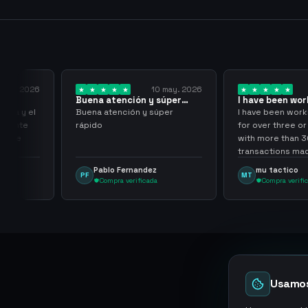
 may. 2026
10 may. 2026
Buena atención y súper
I have been wor
rápido
them for over…
pida y el
Buena atención y súper
I have been work
aciente
rápido
for over three or
 tuve
with more than 
transactions mad
problems, highl
Pablo Fernandez
mu tactico
PF
MT
them.
Compra verificada
Compra verifi
Usamos