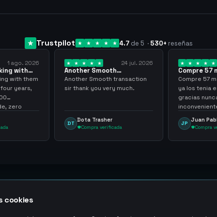
Trustpilot
4.7
de 5
·
530
+
reseñas
1 ago. 2026
24 jul. 2026
king with
Another Smooth
Compre 57 m
 3 years
transaction sir thank…
minutos ya 
ing with them
Another Smooth transaction
Compre 57 m 
 four years,
sir thank you very much.
ya los tenia 
300
gracias nunc
e, zero
inconvenient
y recommend
argenganmin
Dota Trasher
Juan Pab
DT
JP
cada
Compra verificada
Compra ve
 cookies