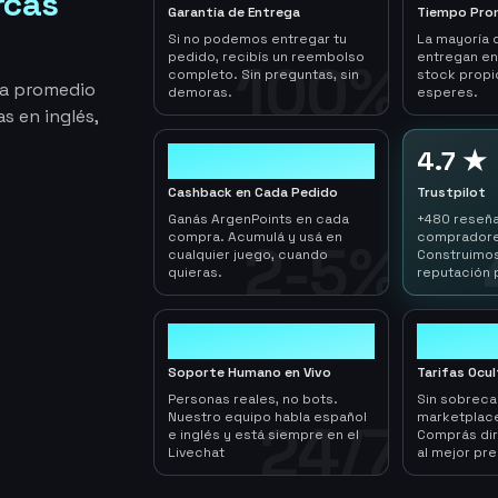
rcas
Garantía de Entrega
Tiempo Pro
Si no podemos entregar tu
La mayoría 
pedido, recibís un reembolso
entregan e
100%
completo. Sin preguntas, sin
stock propi
ga promedio
demoras.
esperes.
s en inglés,
2-5%
4.7 ★
Cashback en Cada Pedido
Trustpilot
Ganás ArgenPoints en cada
+480 reseña
compra. Acumulá y usá en
compradore
2-5%
cualquier juego, cuando
Construimos
quieras.
reputación 
24/7
0
Soporte Humano en Vivo
Tarifas Ocu
Personas reales, no bots.
Sin sobrec
Nuestro equipo habla español
marketplace
24/7
e inglés y está siempre en el
Comprás dir
Livechat
al mejor pre