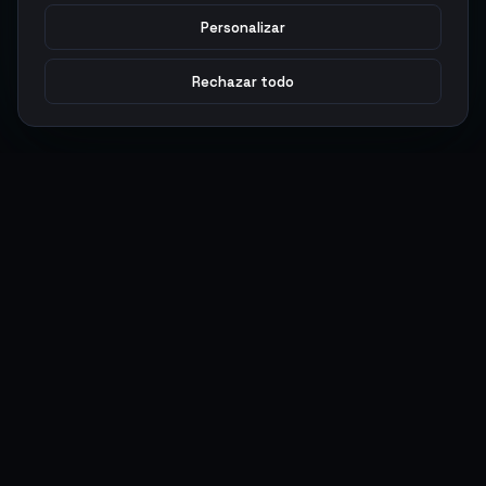
Personalizar
Rechazar todo
Argen
Gaming
Potencia tu juego con productos digitales premium. Entrega
rápida, pagos seguros, soporte 24/7.
SERVICIOS
LEGAL
Monedas
Términos y Condiciones
Top-Ups
Política de Privacidad
Tarjetas Regalo
Política de AML
Objetos
Política de Precios
Boosting
Cuentas
Intercambiar
Vender
ACCIONES DE USUARIO
CONECTAR
Ingresar
Discord