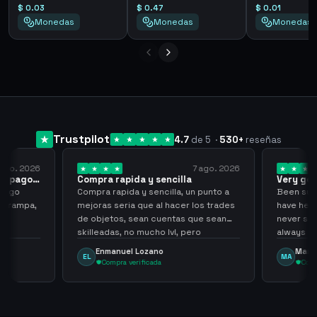
$ 0.03
$ 0.47
$ 0.01
Monedas
Monedas
Monedas
Trustpilot
4.7
de 5
·
530
+
reseñas
 ago. 2026
7 ago. 2026
 el pago…
Compra rapida y sencilla
Very go
 pago
Compra rapida y sencilla, un punto a
Been supp
e trampa,
mejoras seria que al hacer los trades
have held
de objetos, sean cuentas que sean
never sca
skilleadas, no mucho lvl, pero
always
tampoco una lvl 3, ya que puede
Enmanuel Lozano
Marti
EL
MA
comprometer mi cuenta
Compra verificada
Comp