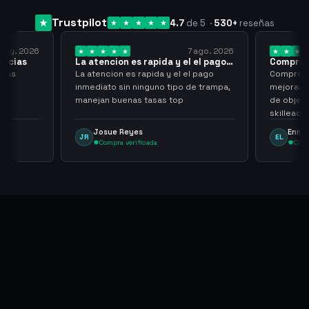
Trustpilot
4.7
de 5
·
530
+
reseñas
2026
7 ago. 2026
s
La atencion es rapida y el el pago…
Compra rapida
La atencion es rapida y el el pago
Compra rapida y
inmediato sin ninguno tipo de trampa,
mejoras seria q
manejan buenas tasas top
de objetos, se
skilleadas, no 
tampoco una lv
Josue Reyes
Enmanuel L
JR
EL
comprometer m
Compra verificada
Compra veri