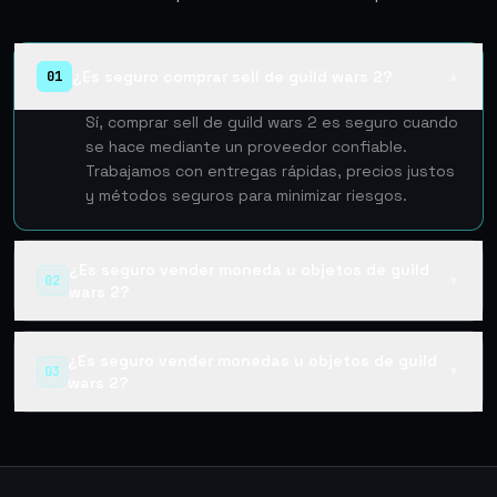
¿Es seguro comprar sell de guild wars 2?
01
▲
Sí, comprar sell de guild wars 2 es seguro cuando
se hace mediante un proveedor confiable.
Trabajamos con entregas rápidas, precios justos
y métodos seguros para minimizar riesgos.
¿Es seguro vender moneda u objetos de guild
02
▼
wars 2?
¿Es seguro vender monedas u objetos de guild
03
▼
wars 2?