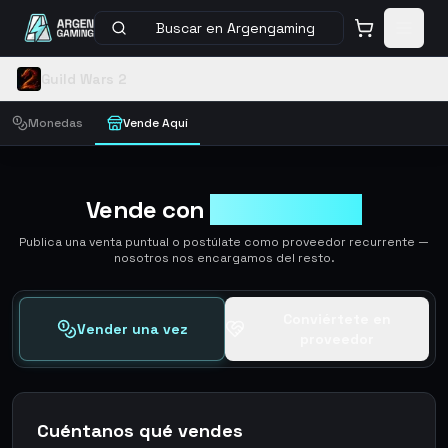
Buscar en Argengaming
Guild Wars 2
Monedas
Vende Aquí
Vende con
ArgenGaming
Publica una venta puntual o postúlate como proveedor recurrente —
nosotros nos encargamos del resto.
Conviértete en
Vender una vez
proveedor
Cuéntanos qué vendes