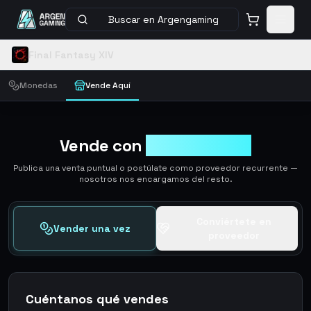
Buscar en Argengaming
Final Fantasy XIV
Monedas
Vende Aquí
Vende con
ArgenGaming
Publica una venta puntual o postúlate como proveedor recurrente —
nosotros nos encargamos del resto.
Conviértete en
Vender una vez
proveedor
Cuéntanos qué vendes