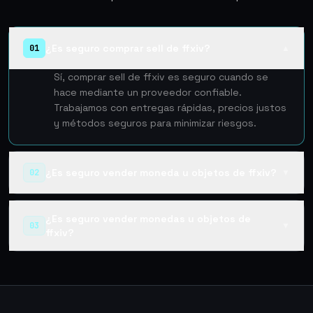
¿Es seguro comprar sell de ffxiv?
01
▲
Sí, comprar sell de ffxiv es seguro cuando se
hace mediante un proveedor confiable.
Trabajamos con entregas rápidas, precios justos
y métodos seguros para minimizar riesgos.
¿Es seguro vender moneda u objetos de ffxiv?
02
▼
¿Es seguro vender monedas u objetos de
03
▼
ffxiv?