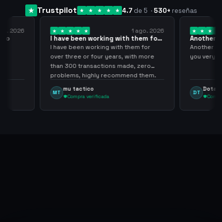
Trustpilot
4.7
de 5
·
530
+
reseñas
1 ago. 2026
24 jul. 2026
rking with them for
Another Smooth transaction sir
thank…
ing with them for
Another Smooth transaction sir thank
ur years, with more
you very much.
ctions made, zero
y recommend them.
Dota Trasher
DT
cada
Compra verificada