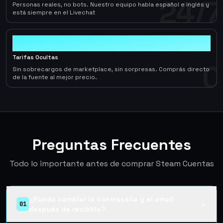
24/7
Personas reales, no bots. Nuestro equipo habla español e inglés y
está siempre en el Livechat
0
Tarifas Ocultas
0
Sin sobrecargos de marketplace, sin sorpresas. Comprás directo
de la fuente al mejor precio.
Preguntas Frecuentes
Todo lo importante antes de comprar Steam Cuentas
¿Puedo cambiar la contraseña y el email
01
▲
después de recibirla?