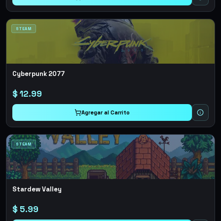
STEAM
Cyberpunk 2077
$
12.99
Agregar al Carrito
STEAM
Stardew Valley
$
5.99