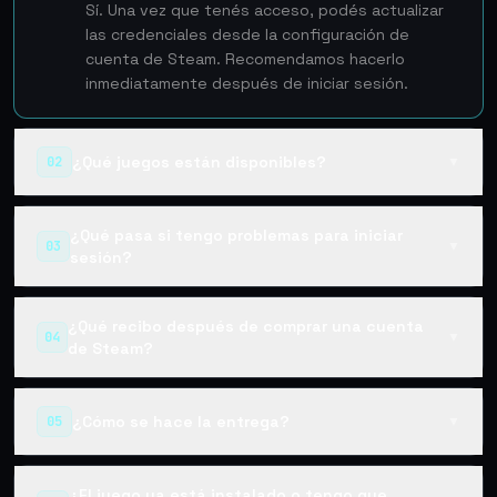
Sí. Una vez que tenés acceso, podés actualizar
las credenciales desde la configuración de
cuenta de Steam. Recomendamos hacerlo
inmediatamente después de iniciar sesión.
¿Qué juegos están disponibles?
02
▼
¿Qué pasa si tengo problemas para iniciar
03
▼
sesión?
¿Qué recibo después de comprar una cuenta
04
▼
de Steam?
¿Cómo se hace la entrega?
05
▼
¿El juego ya está instalado o tengo que