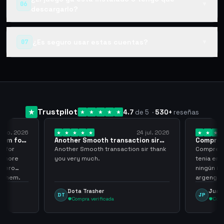
06
▼
descargarlo?
¿Es seguro usar estas cuentas?
07
▼
Trustpilot
4.7
de 5
·
530
+
reseñas
 ago. 2026
24 jul. 2026
them for
Another Smooth transaction sir
Compre 5
thank…
los…
m for
Another Smooth transaction sir thank
Compre 57
th more
you very much.
tenia en 
 zero
ningún i
d them.
argenga
Dota Trasher
Juan
DT
JP
Compra verificada
Comp