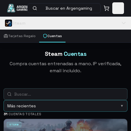
Buscar en Argengaming
Steam
Tarjetas Regalo
Cuentas
Steam
Cuentas
Compra cuentas entrenadas a mano. IP verificada,
email incluido.
Más recientes
▼
31
CUENTAS TOTALES
STEAM