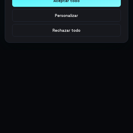
Aceptar todo
Personalizar
Rechazar todo
Argen
Gaming
Potencia tu juego con productos digitales premium. Entrega
rápida, pagos seguros, soporte 24/7.
SERVICIOS
LEGAL
Monedas
Términos y Condiciones
Top-Ups
Política de Privacidad
Tarjetas Regalo
Política de AML
Objetos
Política de Precios
Boosting
Cuentas
Intercambiar
Vender
ACCIONES DE USUARIO
CONECTAR