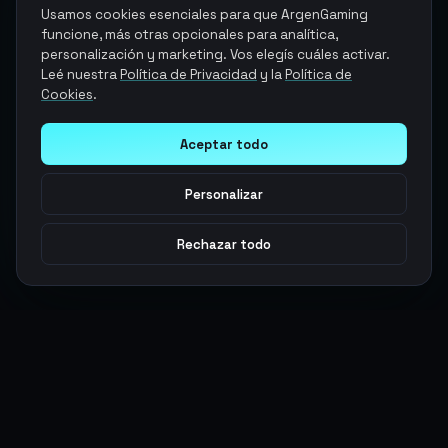
Usamos cookies esenciales para que ArgenGaming
funcione, más otras opcionales para analítica,
personalización y marketing. Vos elegís cuáles activar.
Leé nuestra
Política de Privacidad
y la
Política de
Cookies
.
Aceptar todo
Personalizar
Rechazar todo
Argen
Gaming
Potencia tu juego con productos digitales premium. Entrega
rápida, pagos seguros, soporte 24/7.
SERVICIOS
LEGAL