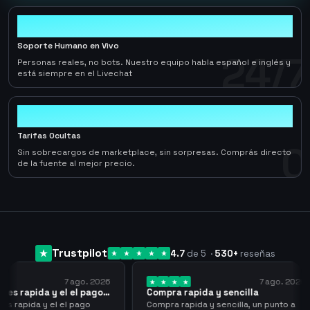
24/7
Soporte Humano en Vivo
24/7
Personas reales, no bots. Nuestro equipo habla español e inglés y
está siempre en el Livechat
0
Tarifas Ocultas
0
Sin sobrecargos de marketplace, sin sorpresas. Comprás directo
de la fuente al mejor precio.
Trustpilot
4.7
de 5
·
530
+
reseñas
7 ago. 2026
7 ago. 2026
l el pago…
Compra rapida y sencilla
Very g
el pago
Compra rapida y sencilla, un punto a
Been su