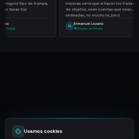
 de trampa,
mejoras seria que al hacer los trades
have he
de objetos, sean cuentas que sean
never s
skilleadas, no mucho lvl, pero
always
tampoco una lvl 3, ya que puede
Enmanuel Lozano
Mar
EL
MA
comprometer mi cuenta
Compra verificada
Co
Usamos cookies