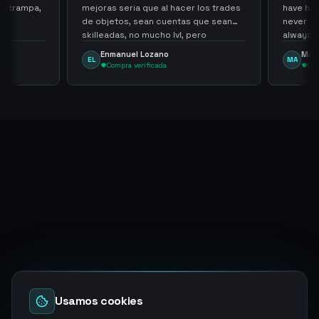
e trampa,
mejoras seria que al hacer los trades
have hel
de objetos, sean cuentas que sean
never sca
skilleadas, no mucho lvl, pero
always
tampoco una lvl 3, ya que puede
Enmanuel Lozano
Marti
EL
MA
comprometer mi cuenta
Compra verificada
Comp
Usamos cookies