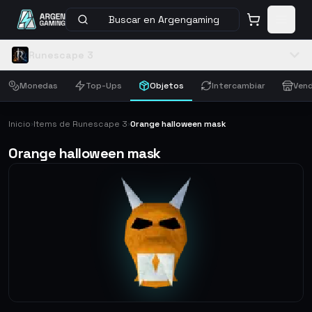
Buscar en Argengaming
Runescape 3
Monedas
Top-Ups
Objetos
Intercambiar
Vend
Inicio
Items de Runescape 3
Orange halloween mask
›
›
Orange halloween mask