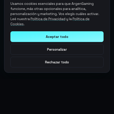
Usamos cookies esenciales para que ArgenGaming
funcione, más otras opcionales para analítica,
personalización y marketing. Vos elegís cuáles activar.
Leé nuestra
Política de Privacidad
y la
Política de
Cookies
.
Aceptar todo
Personalizar
Rechazar todo
Argen
Gaming
Potencia tu juego con productos digitales premium. Entrega
rápida, pagos seguros, soporte 24/7.
SERVICIOS
LEGAL