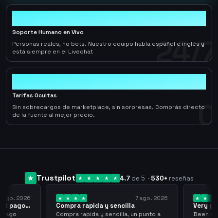
24/7
Soporte Humano en Vivo
24/7
Personas reales, no bots. Nuestro equipo habla español e inglés y
está siempre en el Livechat
0
Tarifas Ocultas
0
Sin sobrecargos de marketplace, sin sorpresas. Comprás directo
de la fuente al mejor precio.
Trustpilot
4.7
de 5
·
530
+
reseñas
 ago. 2026
7 ago. 2026
 el pago…
Compra rapida y sencilla
Very go
 pago
Compra rapida y sencilla, un punto a
Been supp