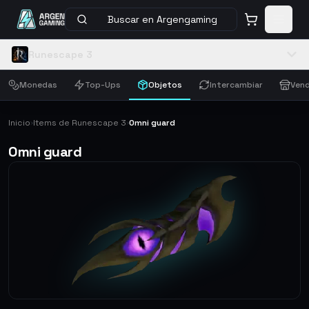
Buscar en Argengaming
Runescape 3
Monedas
Top-Ups
Objetos
Intercambiar
Vend
Inicio
Items de Runescape 3
Omni guard
›
›
Omni guard