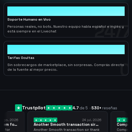
24/7
Soporte Humano en Vivo
24/7
Personas reales, no bots. Nuestro equipo habla español e inglés y
está siempre en el Livechat
0
Tarifas Ocultas
0
Sin sobrecargos de marketplace, sin sorpresas. Comprás directo
de la fuente al mejor precio.
Trustpilot
4.7
de 5
·
530
+
reseñas
 ago. 2026
24 jul. 2026
them for
Another Smooth transaction sir
Compre 5
thank…
los…
m for
Another Smooth transaction sir thank
Compre 57