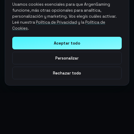
Usamos cookies esenciales para que ArgenGaming
funcione, más otras opcionales para analítica,
personalización y marketing. Vos elegís cuáles activar.
Leé nuestra
Política de Privacidad
y la
Política de
Cookies
.
Aceptar todo
Personalizar
Rechazar todo
Argen
Gaming
Potencia tu juego con productos digitales premium. Entrega
rápida, pagos seguros, soporte 24/7.
SERVICIOS
LEGAL