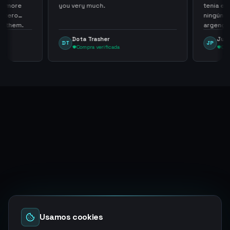
th more
you very much.
tenia en 
 zero
ningún i
d them.
argenga
Dota Trasher
Juan
DT
JP
Compra verificada
Comp
Usamos cookies