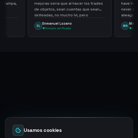
e trampa,
mejoras seria que al hacer los trades
have held
de objetos, sean cuentas que sean
never sca
skilleadas, no mucho lvl, pero
always
tampoco una lvl 3, ya que puede
Enmanuel Lozano
Marti
EL
MA
comprometer mi cuenta
Compra verificada
Comp
Usamos cookies