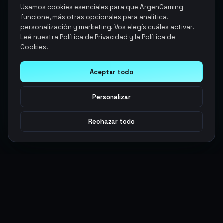
Usamos cookies esenciales para que ArgenGaming
funcione, más otras opcionales para analítica,
personalización y marketing. Vos elegís cuáles activar.
Leé nuestra
Política de Privacidad
y la
Política de
Cookies
.
Aceptar todo
Personalizar
Rechazar todo
Argen
Gaming
Potencia tu juego con productos digitales premium. Entrega
rápida, pagos seguros, soporte 24/7.
SERVICIOS
LEGAL