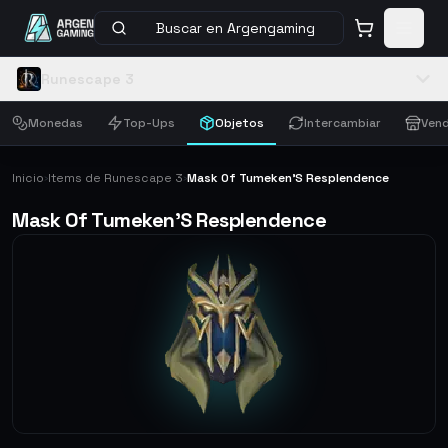
Buscar en Argengaming
Runescape 3
Monedas
Top-Ups
Objetos
Intercambiar
Vend
Inicio
Items de Runescape 3
Mask Of Tumeken'S Resplendence
›
›
Mask Of Tumeken'S Resplendence