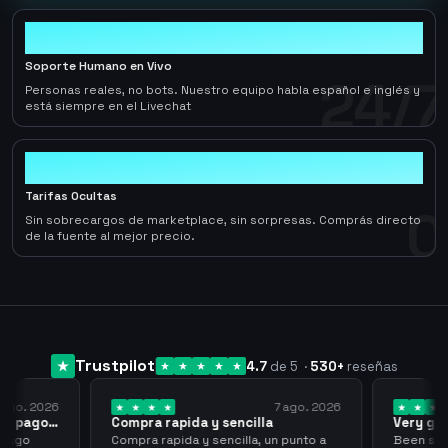
24/7
Soporte Humano en Vivo
24/7
Personas reales, no bots. Nuestro equipo habla español e inglés y
está siempre en el Livechat
0
Tarifas Ocultas
0
Sin sobrecargos de marketplace, sin sorpresas. Comprás directo
de la fuente al mejor precio.
Trustpilot
4.7
de 5
·
530
+
reseñas
 ago. 2026
7 ago. 2026
 el pago…
Compra rapida y sencilla
Very go
 pago
Compra rapida y sencilla, un punto a
Been supp