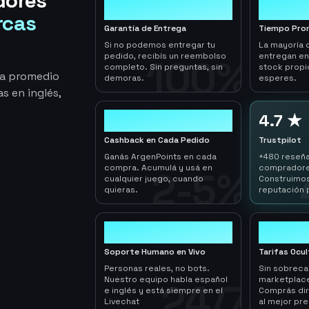
dores
100%
< 1hr
rcas
Garantía de Entrega
Tiempo Pro
Si no podemos entregar tu
La mayoría 
pedido, recibís un reembolso
entregan e
100%
completo. Sin preguntas, sin
stock propi
ga promedio
demoras.
esperes.
s en inglés,
2-5%
4.7 ★
Cashback en Cada Pedido
Trustpilot
Ganás ArgenPoints en cada
+480 reseña
compra. Acumulá y usá en
compradore
2-5%
cualquier juego, cuando
Construimos
quieras.
reputación 
24/7
0
Soporte Humano en Vivo
Tarifas Ocu
Personas reales, no bots.
Sin sobrec
Nuestro equipo habla español
marketplace
24/7
e inglés y está siempre en el
Comprás dir
Livechat
al mejor pre