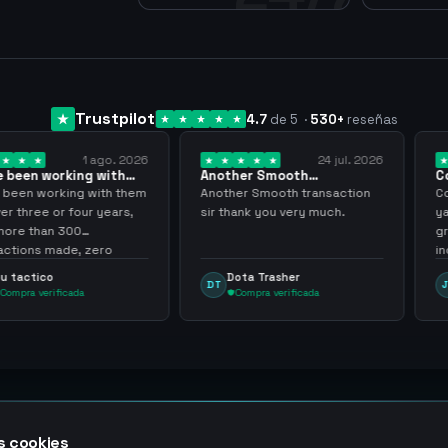
Trustpilot
4.7
de 5
·
530
+
reseñas
1 ago. 2026
24 jul. 2026
king with
Another Smooth
Compre 57 m
 3 years
transaction sir thank…
minutos ya 
ing with them
Another Smooth transaction
Compre 57 m 
 four years,
sir thank you very much.
ya los tenia 
300
gracias nunc
de, zero
inconvenient
ly recommend
argenganmin
Dota Trasher
Juan Pab
DT
JP
cada
Compra verificada
Compra v
 cookies