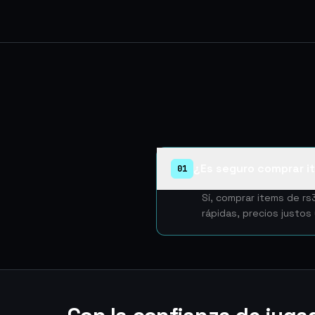
¿Es seguro comprar i
01
Sí, comprar items de r
rápidas, precios justos