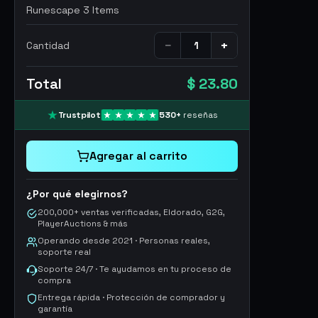
Runescape 3 Items
−
+
Cantidad
Total
$ 23.80
Trustpilot
530
+
reseñas
Agregar al carrito
¿Por qué elegirnos?
200,000+ ventas verificadas, Eldorado, G2G,
PlayerAuctions & más
Operando desde 2021 · Personas reales,
soporte real
Soporte 24/7 · Te ayudamos en tu proceso de
compra
Entrega rápida · Protección de comprador y
garantía