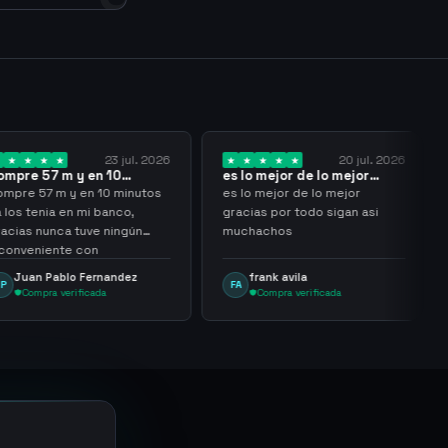
23 jul. 2026
20 jul. 2026
 y en 10
es lo mejor de lo mejor
Trusted
los…
gracias por…
y en 10 minutos
es lo mejor de lo mejor
Trusted 
en mi banco,
gracias por todo sigan asi
a tuve ningún
muchachos
e con
g
lo Fernandez
frank avila
Leon
FA
LS
erificada
Compra verificada
Comp