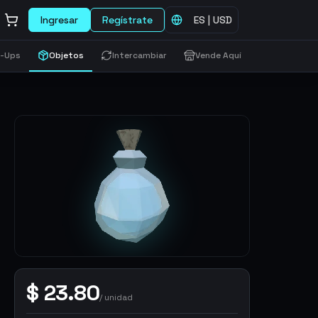
Ingresar
Regístrate
ES
|
USD
-Ups
Objetos
Intercambiar
Vende Aquí
$
23.80
/
unidad