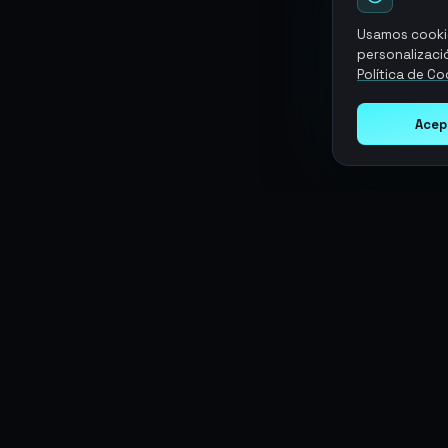
Usamos cookie
personalizació
Política de Co
Acep
Argen
Gaming
SERVICIOS
Monedas
Top-Ups
Potencia tu juego con productos
Tarjetas Regalo
digitales premium. Entrega rápida,
Objetos
Boosting
pagos seguros, soporte 24/7.
Cuentas
Intercambiar
Vender