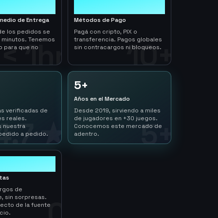
10+
medio de Entrega
Métodos de Pago
de los pedidos se
Pagá con cripto, PIX o
n minutos. Tenemos
transferencia. Pagos globales
< 1hr
10+
o para que no
sin contracargos ni bloqueos.
5+
Años en el Mercado
s verificadas de
Desde 2019, sirviendo a miles
s reales.
de jugadores en +30 juegos.
4.7 ★
5+
 nuestra
Conocemos este mercado de
pedido a pedido.
adentro.
ltas
argos de
, sin sorpresas.
0
ecto de la fuente
cio.