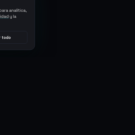
ara analítica,
cidad
y la
 todo
CONECTAR
MARKETPLACES
Sythe
Discord
Eldorado
WhatsApp
G2G
Trustpilot
PlayerAuctions
Gameboost