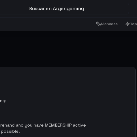
Buscar en Argengaming
Monedas
Top
ing:
orehand and you have MEMBERSHIP active
 possible.