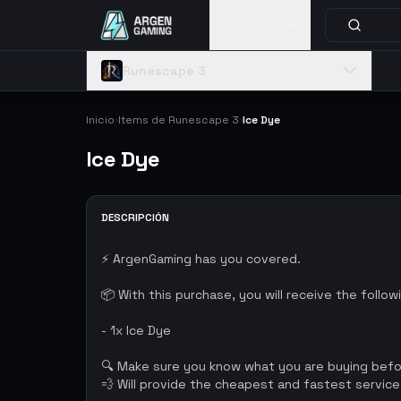
Catálogo
Runescape 3
Inicio
Items de Runescape 3
Ice Dye
›
›
Ice Dye
DESCRIPCIÓN
⚡ ArgenGaming has you covered.
📦 With this purchase, you will receive the follow
- 1x Ice Dye
🔍 Make sure you know what you are buying bef
💨 Will provide the cheapest and fastest service