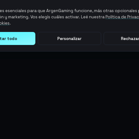
s esenciales para que ArgenGaming funcione, más otras opcionales p
n y marketing. Vos elegís cuáles activar. Leé nuestra
Política de Priva
okies
.
tar todo
Personalizar
Rechazar
LEGAL
ACCIONES DE USUARIO
Términos y Condiciones
Ingresar
Política de Privacidad
Regístrate
Política de AML
ArgenPuntos
Política de Precios
Partnerships
Blog
Estado
© 2026 AG MMO Gaming LLC. Todos los derechos reservados.