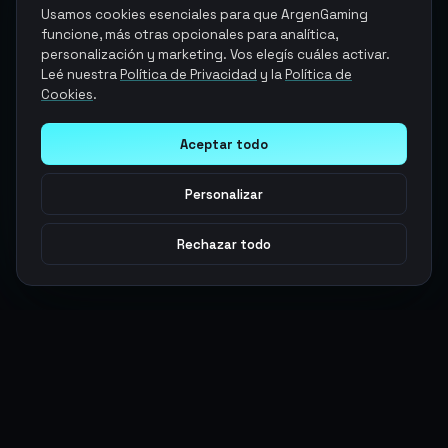
Usamos cookies esenciales para que ArgenGaming
funcione, más otras opcionales para analítica,
personalización y marketing. Vos elegís cuáles activar.
Leé nuestra
Política de Privacidad
y la
Política de
Cookies
.
Aceptar todo
Personalizar
Rechazar todo
Argen
Gaming
Potencia tu juego con productos digitales premium. Entrega
rápida, pagos seguros, soporte 24/7.
SERVICIOS
LEGAL