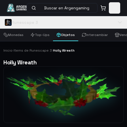
Buscar en Argengaming
Runescape 3
Monedas
Top-Ups
Objetos
Intercambiar
Vend
Inicio
Items de Runescape 3
Holly Wreath
›
›
Holly Wreath