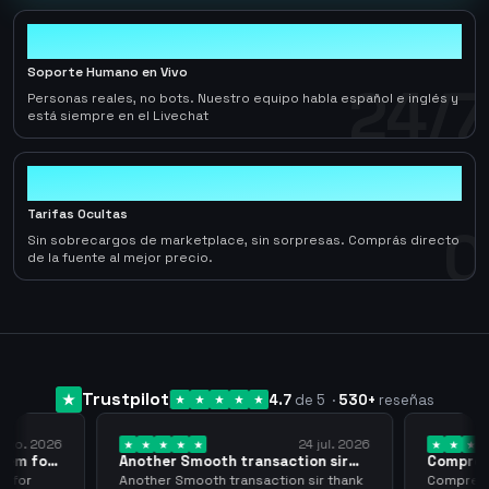
24/7
Soporte Humano en Vivo
24/7
Personas reales, no bots. Nuestro equipo habla español e inglés y
está siempre en el Livechat
0
Tarifas Ocultas
0
Sin sobrecargos de marketplace, sin sorpresas. Comprás directo
de la fuente al mejor precio.
Trustpilot
4.7
de 5
·
530
+
reseñas
 ago. 2026
24 jul. 2026
them for
Another Smooth transaction sir
Compre 5
thank…
los…
m for
Another Smooth transaction sir thank
Compre 57