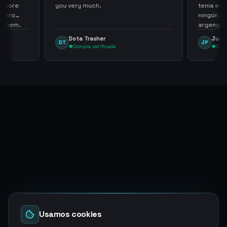
th more
you very much.
tenia en 
 zero
ningún i
d them.
argenga
Dota Trasher
Juan
DT
JP
Compra verificada
Comp
Usamos cookies