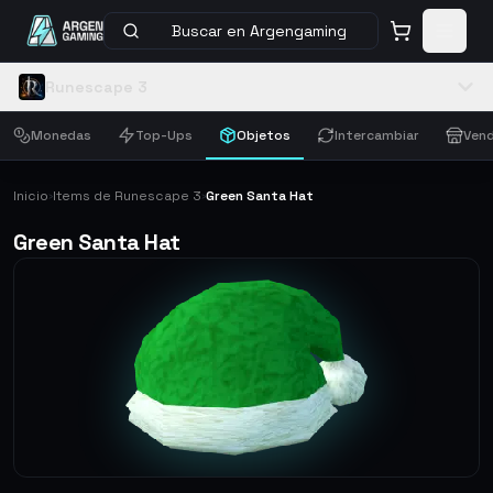
Buscar en Argengaming
Runescape 3
Monedas
Top-Ups
Objetos
Intercambiar
Vend
Inicio
Items de Runescape 3
Green Santa Hat
›
›
Green Santa Hat