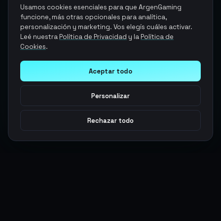
Usamos cookies esenciales para que ArgenGaming
funcione, más otras opcionales para analítica,
personalización y marketing. Vos elegís cuáles activar.
Leé nuestra
Política de Privacidad
y la
Política de
Cookies
.
Aceptar todo
Personalizar
Rechazar todo
Argen
Gaming
Potencia tu juego con productos digitales premium. Entrega
rápida, pagos seguros, soporte 24/7.
SERVICIOS
LEGAL