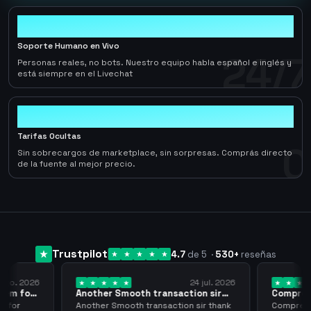
24/7
Soporte Humano en Vivo
24/7
Personas reales, no bots. Nuestro equipo habla español e inglés y
está siempre en el Livechat
0
Tarifas Ocultas
0
Sin sobrecargos de marketplace, sin sorpresas. Comprás directo
de la fuente al mejor precio.
Trustpilot
4.7
de 5
·
530
+
reseñas
 ago. 2026
24 jul. 2026
them for
Another Smooth transaction sir
Compre 5
thank…
los…
m for
Another Smooth transaction sir thank
Compre 57