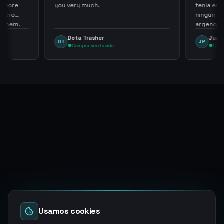
th more
you very much.
tenia en 
 zero
ningún i
d them.
argenga
Dota Trasher
Juan
DT
JP
Compra verificada
Comp
Usamos cookies