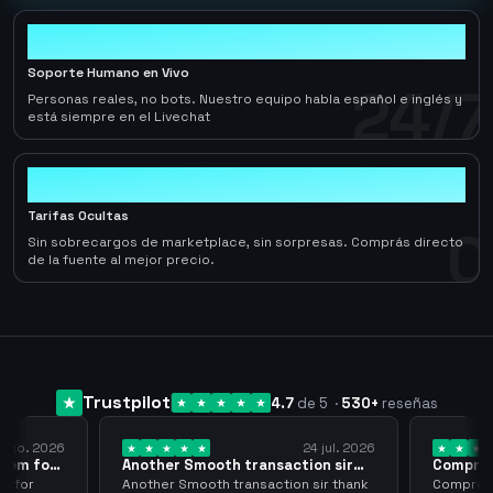
24/7
Soporte Humano en Vivo
24/7
Personas reales, no bots. Nuestro equipo habla español e inglés y
está siempre en el Livechat
0
Tarifas Ocultas
0
Sin sobrecargos de marketplace, sin sorpresas. Comprás directo
de la fuente al mejor precio.
Trustpilot
4.7
de 5
·
530
+
reseñas
 ago. 2026
24 jul. 2026
them for
Another Smooth transaction sir
Compre 5
thank…
los…
m for
Another Smooth transaction sir thank
Compre 57