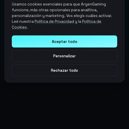
Usamos cookies esenciales para que ArgenGaming
funcione, más otras opcionales para analítica,
personalización y marketing. Vos elegís cuáles activar.
Leé nuestra
Política de Privacidad
y la
Política de
Cookies
.
Aceptar todo
Personalizar
Rechazar todo
Argen
Gaming
Potencia tu juego con productos digitales premium. Entrega
rápida, pagos seguros, soporte 24/7.
SERVICIOS
LEGAL