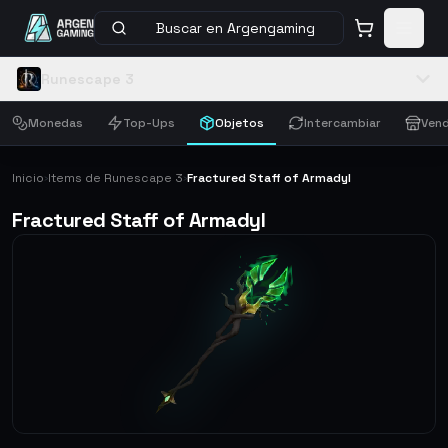
Buscar en Argengaming
Runescape 3
Monedas
Top-Ups
Objetos
Intercambiar
Vend
Inicio
Items de Runescape 3
Fractured Staff of Armadyl
›
›
Fractured Staff of Armadyl