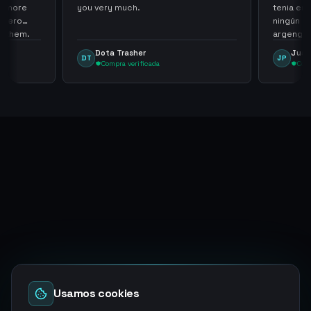
th more
you very much.
tenia en 
 zero
ningún i
d them.
argenga
Dota Trasher
Juan
DT
JP
Compra verificada
Comp
Usamos cookies