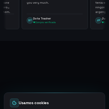
th more
you very much.
tenia en 
 zero
ningún i
d them.
argenga
Dota Trasher
Juan
DT
JP
Compra verificada
Comp
Usamos cookies