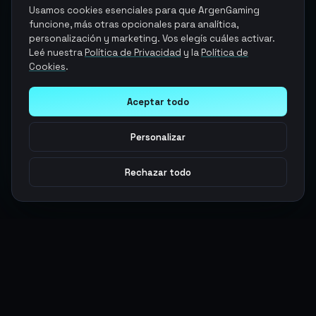
Usamos cookies esenciales para que ArgenGaming
funcione, más otras opcionales para analítica,
personalización y marketing. Vos elegís cuáles activar.
Leé nuestra
Política de Privacidad
y la
Política de
Cookies
.
Aceptar todo
Personalizar
Rechazar todo
Argen
Gaming
Potencia tu juego con productos digitales premium. Entrega
rápida, pagos seguros, soporte 24/7.
SERVICIOS
LEGAL