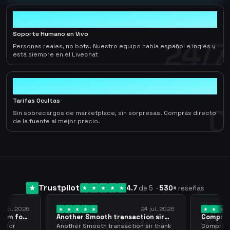
24/7
Soporte Humano en Vivo
24/7
Personas reales, no bots. Nuestro equipo habla español e inglés y
está siempre en el Livechat
0
Tarifas Ocultas
0
Sin sobrecargos de marketplace, sin sorpresas. Comprás directo
de la fuente al mejor precio.
Trustpilot
4.7
de 5
·
530
+
reseñas
 ago. 2026
24 jul. 2026
them for
Another Smooth transaction sir
Compre 5
thank…
los…
m for
Another Smooth transaction sir thank
Compre 57