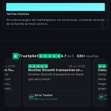
0
Tarifas Ocultas
0
Sin sobrecargos de marketplace, sin sorpresas. Comprás directo
de la fuente al mejor precio.
Trustpilot
4.7
de 5
·
530
+
reseñas
 ago. 2026
24 jul. 2026
them for
Another Smooth transaction sir
Compre 5
thank…
los…
m for
Another Smooth transaction sir thank
Compre 57
th more
you very much.
tenia en 
 zero
ningún i
d them.
argenga
Dota Trasher
Juan
DT
JP
Compra verificada
Comp