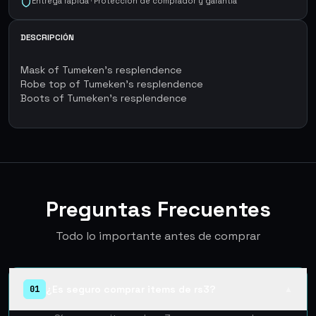
Entrega rápida · Protección de comprador y garantía
DESCRIPCIÓN
​Mask of Tumeken's resplendence
​Robe top of Tumeken's resplendence
​Boots of Tumeken's resplendence
Preguntas Frecuentes
Todo lo importante antes de comprar
¿Es seguro comprar items de rs3?
01
▲