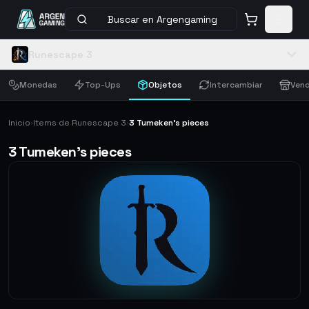
Buscar en Argengaming
Runescape 3
Monedas
Top-Ups
Objetos
Intercambiar
Vend
Inicio
Items de Runescape 3
3 Tumeken's pieces
›
›
3 Tumeken's pieces