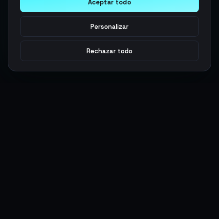
Aceptar todo
Personalizar
Rechazar todo
Argen
Gaming
Potencia tu juego con productos digitales premium. Entrega
rápida, pagos seguros, soporte 24/7.
SERVICIOS
LEGAL
Monedas
Términos y Condiciones
Top-Ups
Política de Privacidad
Tarjetas Regalo
Política de AML
Objetos
Política de Precios
Boosting
Cuentas
Intercambiar
Vender