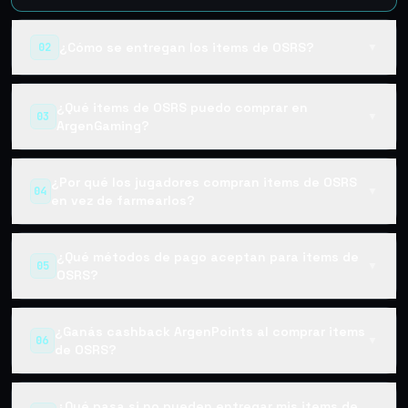
¿Cómo se entregan los items de OSRS?
02
▼
¿Qué items de OSRS puedo comprar en
03
▼
ArgenGaming?
¿Por qué los jugadores compran items de OSRS
04
▼
en vez de farmearlos?
¿Qué métodos de pago aceptan para items de
05
▼
OSRS?
¿Ganás cashback ArgenPoints al comprar items
06
▼
de OSRS?
¿Qué pasa si no pueden entregar mis items de