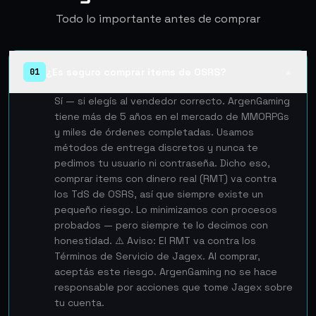
Todo lo importante antes de comprar
¿Es seguro comprar items de OSRS?
01
▲
Sí — si elegís al vendedor correcto. ArgenGaming
tiene más de 5 años en el mercado de MMORPGs
y miles de órdenes completadas. Usamos
métodos de entrega discretos y nunca te
pedimos tu usuario ni contraseña. Dicho eso,
comprar items con dinero real (RMT) va contra
los TdS de OSRS, así que siempre existe un
pequeño riesgo. Lo minimizamos con procesos
probados — pero siempre te lo decimos con
honestidad. ⚠️ Aviso: El RMT va contra los
Términos de Servicio de Jagex. Al comprar,
aceptás este riesgo. ArgenGaming no se hace
responsable por acciones que tome Jagex sobre
tu cuenta.