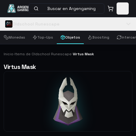
Buscar en Argengaming
Oldschool Runescape
Monedas
Top-Ups
Objetos
Boosting
Interca
Inicio
Items de Oldschool Runescape
Virtus Mask
›
›
Virtus Mask