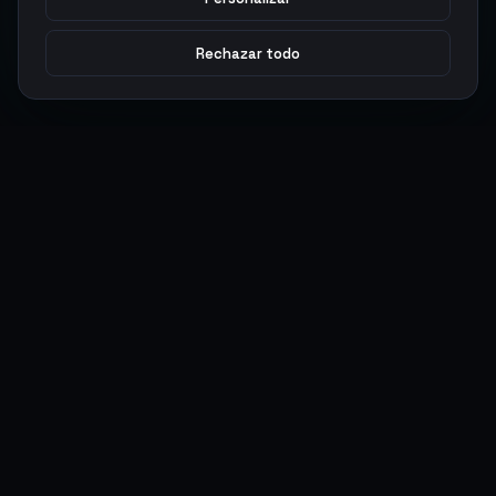
Rechazar todo
Argen
Gaming
Potencia tu juego con productos digitales premium. Entrega
rápida, pagos seguros, soporte 24/7.
SERVICIOS
LEGAL
Monedas
Términos y Condiciones
Top-Ups
Política de Privacidad
Tarjetas Regalo
Política de AML
Objetos
Política de Precios
Boosting
Cuentas
Intercambiar
Vender
ACCIONES DE USUARIO
CONECTAR
Ingresar
Discord
Regístrate
WhatsApp
ArgenPuntos
Trustpilot