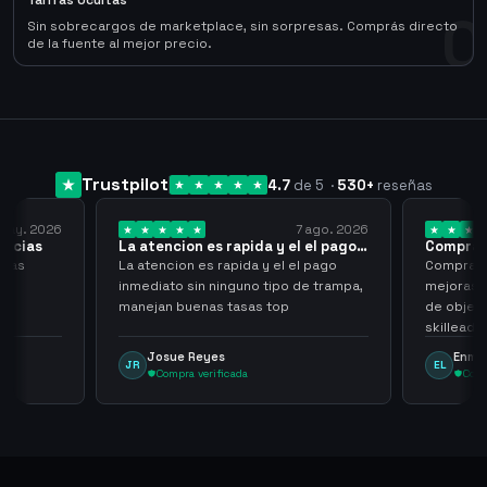
Tarifas Ocultas
0
Sin sobrecargos de marketplace, sin sorpresas. Comprás directo
de la fuente al mejor precio.
Trustpilot
4.7
de 5
·
530
+
reseñas
7 ago. 2026
7 ago. 2026
pida y el el pago…
Compra rapida y sencilla
da y el el pago
Compra rapida y sencilla, un punto a
no tipo de trampa,
mejoras seria que al hacer los trades
sas top
de objetos, sean cuentas que sean
skilleadas, no mucho lvl, pero
tampoco una lvl 3, ya que puede
Enmanuel Lozano
EL
comprometer mi cuenta
a
Compra verificada