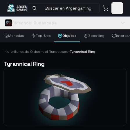
Buscar en Argengaming
Oldschool Runescape
Monedas
Top-Ups
Objetos
Boosting
Interca
Inicio
Items de Oldschool Runescape
Tyrannical Ring
›
›
Tyrannical Ring