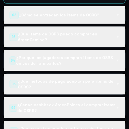
¿Cómo se entregan los items de OSRS?
02
▼
¿Qué items de OSRS puedo comprar en
03
▼
ArgenGaming?
¿Por qué los jugadores compran items de OSRS
04
▼
en vez de farmearlos?
¿Qué métodos de pago aceptan para items de
05
▼
OSRS?
¿Ganás cashback ArgenPoints al comprar items
06
▼
de OSRS?
¿Qué pasa si no pueden entregar mis items de