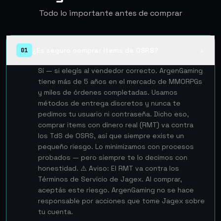
Todo lo importante antes de comprar
¿Es seguro comprar items de OSRS?
01
▲
Sí — si elegís al vendedor correcto. ArgenGaming
tiene más de 5 años en el mercado de MMORPGs
y miles de órdenes completadas. Usamos
métodos de entrega discretos y nunca te
pedimos tu usuario ni contraseña. Dicho eso,
comprar items con dinero real (RMT) va contra
los TdS de OSRS, así que siempre existe un
pequeño riesgo. Lo minimizamos con procesos
probados — pero siempre te lo decimos con
honestidad. ⚠️ Aviso: El RMT va contra los
Términos de Servicio de Jagex. Al comprar,
aceptás este riesgo. ArgenGaming no se hace
responsable por acciones que tome Jagex sobre
tu cuenta.