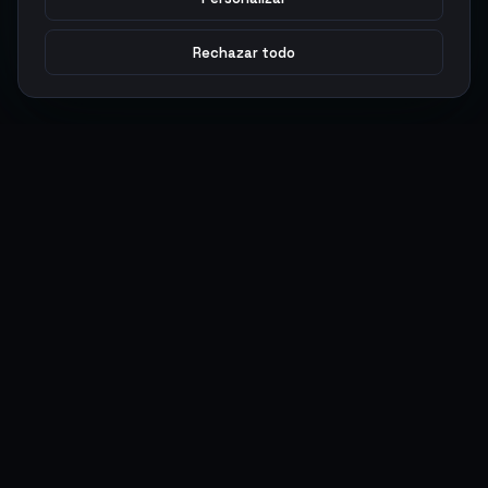
Rechazar todo
Argen
Gaming
Potencia tu juego con productos digitales premium. Entrega
rápida, pagos seguros, soporte 24/7.
SERVICIOS
LEGAL
Monedas
Términos y Condiciones
Top-Ups
Política de Privacidad
Tarjetas Regalo
Política de AML
Objetos
Política de Precios
Boosting
Cuentas
Intercambiar
Vender
ACCIONES DE USUARIO
CONECTAR
Ingresar
Discord
Regístrate
WhatsApp
ArgenPuntos
Trustpilot