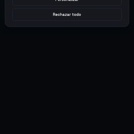
Rechazar todo
Argen
Gaming
Potencia tu juego con productos digitales premium. Entrega
rápida, pagos seguros, soporte 24/7.
SERVICIOS
LEGAL
Monedas
Términos y Condiciones
Top-Ups
Política de Privacidad
Tarjetas Regalo
Política de AML
Objetos
Política de Precios
Boosting
Cuentas
Intercambiar
Vender
ACCIONES DE USUARIO
CONECTAR
Ingresar
Discord
Regístrate
WhatsApp
ArgenPuntos
Trustpilot