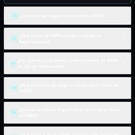
¿Cómo se entregan los items de OSRS?
02
▼
¿Qué items de OSRS puedo comprar en
03
▼
ArgenGaming?
¿Por qué los jugadores compran items de OSRS
04
▼
en vez de farmearlos?
¿Qué métodos de pago aceptan para items de
05
▼
OSRS?
¿Ganás cashback ArgenPoints al comprar items
06
▼
de OSRS?
¿Qué pasa si no pueden entregar mis items de