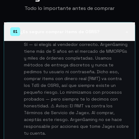
Todo lo importante antes de comprar
¿Es seguro comprar items de OSRS?
01
▲
Sí — si elegís al vendedor correcto. ArgenGaming
tiene más de 5 años en el mercado de MMORPGs
y miles de órdenes completadas. Usamos
métodos de entrega discretos y nunca te
pedimos tu usuario ni contraseña. Dicho eso,
comprar items con dinero real (RMT) va contra
los TdS de OSRS, así que siempre existe un
pequeño riesgo. Lo minimizamos con procesos
probados — pero siempre te lo decimos con
honestidad. ⚠️ Aviso: El RMT va contra los
Términos de Servicio de Jagex. Al comprar,
aceptás este riesgo. ArgenGaming no se hace
responsable por acciones que tome Jagex sobre
tu cuenta.