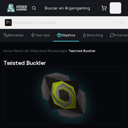
Buscar en Argengaming
Oldschool Runescape
Monedas
Top-Ups
Objetos
Boosting
Interca
Inicio
Items de Oldschool Runescape
Twisted Buckler
›
›
Twisted Buckler