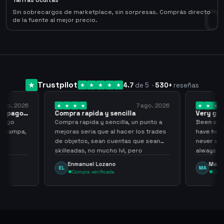
Tarifas Ocultas
0
Sin sobrecargos de marketplace, sin sorpresas. Comprás directo
de la fuente al mejor precio.
Trustpilot
4.7
de 5
·
530
+
reseñas
 ago. 2026
7 ago. 2026
 el pago…
Compra rapida y sencilla
Very go
 pago
Compra rapida y sencilla, un punto a
Been supp
e trampa,
mejoras seria que al hacer los trades
have held
de objetos, sean cuentas que sean
never sca
skilleadas, no mucho lvl, pero
always
tampoco una lvl 3, ya que puede
Enmanuel Lozano
Marti
EL
MA
comprometer mi cuenta
Compra verificada
Comp