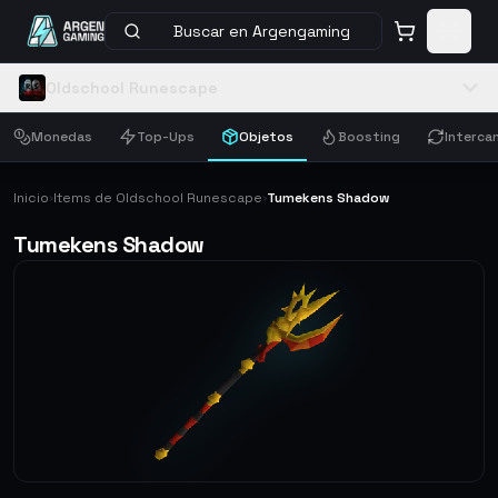
Buscar en Argengaming
Oldschool Runescape
Monedas
Top-Ups
Objetos
Boosting
Interca
Inicio
Items de Oldschool Runescape
Tumekens Shadow
›
›
Tumekens Shadow