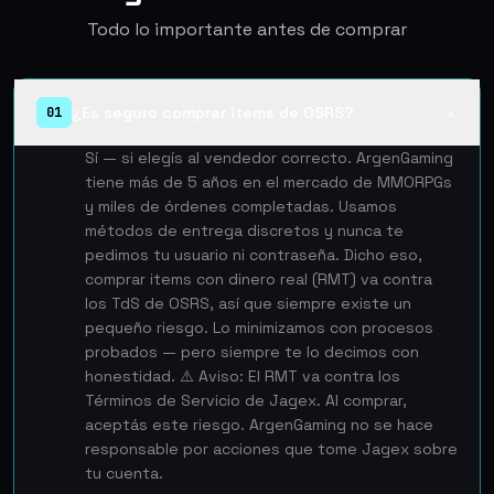
Todo lo importante antes de comprar
¿Es seguro comprar items de OSRS?
01
▲
Sí — si elegís al vendedor correcto. ArgenGaming
tiene más de 5 años en el mercado de MMORPGs
y miles de órdenes completadas. Usamos
métodos de entrega discretos y nunca te
pedimos tu usuario ni contraseña. Dicho eso,
comprar items con dinero real (RMT) va contra
los TdS de OSRS, así que siempre existe un
pequeño riesgo. Lo minimizamos con procesos
probados — pero siempre te lo decimos con
honestidad. ⚠️ Aviso: El RMT va contra los
Términos de Servicio de Jagex. Al comprar,
aceptás este riesgo. ArgenGaming no se hace
responsable por acciones que tome Jagex sobre
tu cuenta.