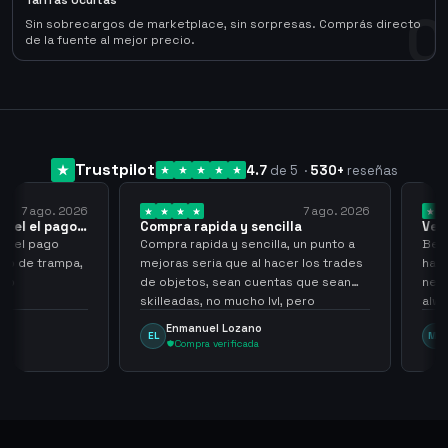
Tarifas Ocultas
0
Sin sobrecargos de marketplace, sin sorpresas. Comprás directo
de la fuente al mejor precio.
Trustpilot
4.7
de 5
·
530
+
reseñas
 ago. 2026
7 ago. 2026
 el pago…
Compra rapida y sencilla
Very go
 pago
Compra rapida y sencilla, un punto a
Been sup
e trampa,
mejoras seria que al hacer los trades
have hel
de objetos, sean cuentas que sean
never sca
skilleadas, no mucho lvl, pero
always
tampoco una lvl 3, ya que puede
Enmanuel Lozano
Marti
EL
MA
comprometer mi cuenta
Compra verificada
Comp