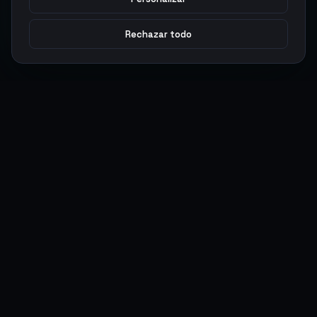
Rechazar todo
Argen
Gaming
Potencia tu juego con productos digitales premium. Entrega
rápida, pagos seguros, soporte 24/7.
SERVICIOS
LEGAL
Monedas
Términos y Condiciones
Top-Ups
Política de Privacidad
Tarjetas Regalo
Política de AML
Objetos
Política de Precios
Boosting
Cuentas
Intercambiar
Vender
ACCIONES DE USUARIO
CONECTAR
Ingresar
Discord
Regístrate
WhatsApp
ArgenPuntos
Trustpilot