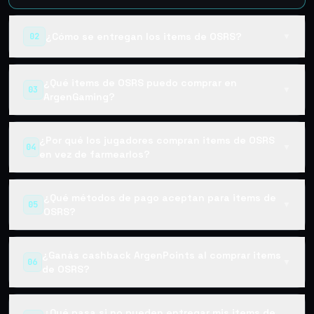
¿Cómo se entregan los items de OSRS?
02
▼
¿Qué items de OSRS puedo comprar en
03
▼
ArgenGaming?
¿Por qué los jugadores compran items de OSRS
04
▼
en vez de farmearlos?
¿Qué métodos de pago aceptan para items de
05
▼
OSRS?
¿Ganás cashback ArgenPoints al comprar items
06
▼
de OSRS?
¿Qué pasa si no pueden entregar mis items de