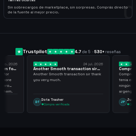
Tarifas Ocultas
0
Sin sobrecargos de marketplace, sin sorpresas. Comprás directo
de la fuente al mejor precio.
Trustpilot
4.7
de 5
·
530
+
reseñas
 ago. 2026
24 jul. 2026
them for
Another Smooth transaction sir
Compre 5
thank…
los…
m for
Another Smooth transaction sir thank
Compre 57
th more
you very much.
tenia en 
 zero
ningún i
d them.
argenga
Dota Trasher
Juan
DT
JP
Compra verificada
Comp