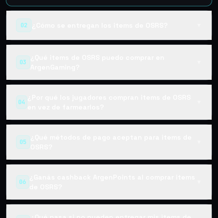
¿Cómo se entregan los items de OSRS?
02
▼
¿Qué items de OSRS puedo comprar en
03
▼
ArgenGaming?
¿Por qué los jugadores compran items de OSRS
04
▼
en vez de farmearlos?
¿Qué métodos de pago aceptan para items de
05
▼
OSRS?
¿Ganás cashback ArgenPoints al comprar items
06
▼
de OSRS?
¿Qué pasa si no pueden entregar mis items de