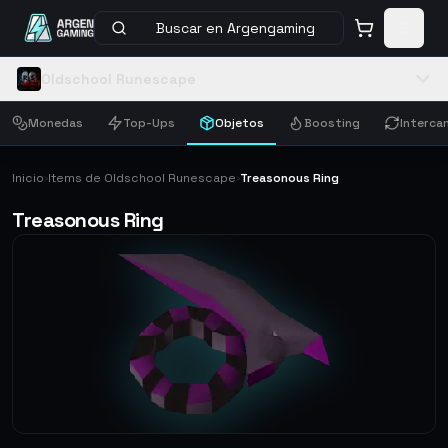
Buscar en Argengaming
Oldschool Runescape
Monedas
Top-Ups
Objetos
Boosting
Interca
Inicio
Items de Oldschool Runescape
Treasonous Ring
›
›
Treasonous Ring