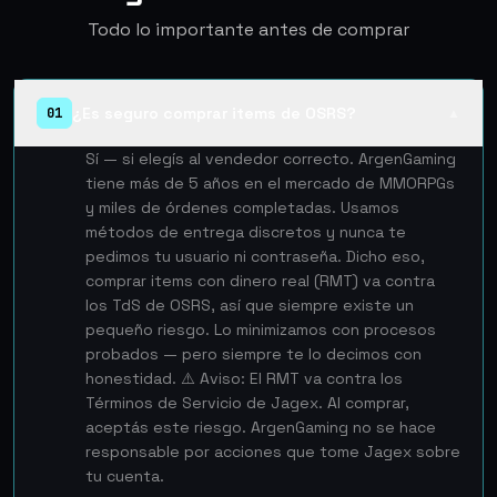
Todo lo importante antes de comprar
¿Es seguro comprar items de OSRS?
01
▲
Sí — si elegís al vendedor correcto. ArgenGaming
tiene más de 5 años en el mercado de MMORPGs
y miles de órdenes completadas. Usamos
métodos de entrega discretos y nunca te
pedimos tu usuario ni contraseña. Dicho eso,
comprar items con dinero real (RMT) va contra
los TdS de OSRS, así que siempre existe un
pequeño riesgo. Lo minimizamos con procesos
probados — pero siempre te lo decimos con
honestidad. ⚠️ Aviso: El RMT va contra los
Términos de Servicio de Jagex. Al comprar,
aceptás este riesgo. ArgenGaming no se hace
responsable por acciones que tome Jagex sobre
tu cuenta.