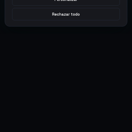
Rechazar todo
Argen
Gaming
Potencia tu juego con productos digitales premium. Entrega
rápida, pagos seguros, soporte 24/7.
SERVICIOS
LEGAL
Monedas
Términos y Condiciones
Top-Ups
Política de Privacidad
Tarjetas Regalo
Política de AML
Objetos
Política de Precios
Boosting
Cuentas
Intercambiar
Vender
ACCIONES DE USUARIO
CONECTAR
Ingresar
Discord
Regístrate
WhatsApp
ArgenPuntos
Trustpilot