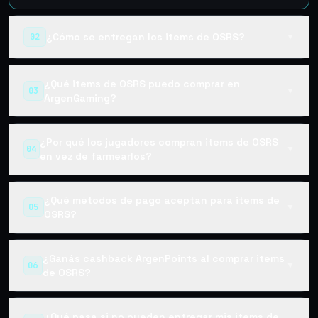
¿Cómo se entregan los items de OSRS?
02
▼
¿Qué items de OSRS puedo comprar en
03
▼
ArgenGaming?
¿Por qué los jugadores compran items de OSRS
04
▼
en vez de farmearlos?
¿Qué métodos de pago aceptan para items de
05
▼
OSRS?
¿Ganás cashback ArgenPoints al comprar items
06
▼
de OSRS?
¿Qué pasa si no pueden entregar mis items de