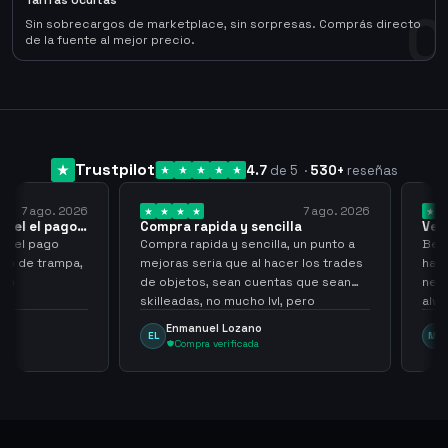
Tarifas Ocultas
0
Sin sobrecargos de marketplace, sin sorpresas. Comprás directo
de la fuente al mejor precio.
Trustpilot
4.7
de 5
·
530
+
reseñas
 ago. 2026
7 ago. 2026
 el pago…
Compra rapida y sencilla
Very go
l pago
Compra rapida y sencilla, un punto a
Been sup
e trampa,
mejoras seria que al hacer los trades
have hel
de objetos, sean cuentas que sean
never sca
skilleadas, no mucho lvl, pero
always
tampoco una lvl 3, ya que puede
Enmanuel Lozano
Marti
EL
MA
comprometer mi cuenta
Compra verificada
Comp