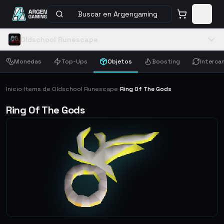
Buscar en Argengaming
Oldschool Runescape
Monedas
Top-Ups
Objetos
Boosting
Interca
Inicio
Items de Oldschool Runescape
Ring Of The Gods
›
›
Ring Of The Gods