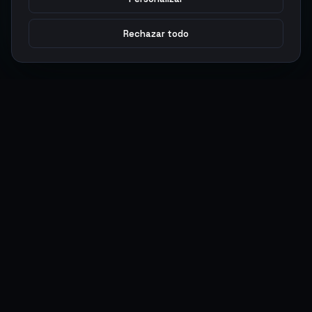
Rechazar todo
Argen
Gaming
Potencia tu juego con productos digitales premium. Entrega
rápida, pagos seguros, soporte 24/7.
SERVICIOS
LEGAL
Monedas
Términos y Condiciones
Top-Ups
Política de Privacidad
Tarjetas Regalo
Política de AML
Objetos
Política de Precios
Boosting
Cuentas
Intercambiar
Vender
ACCIONES DE USUARIO
CONECTAR
Ingresar
Discord
Regístrate
WhatsApp
ArgenPuntos
Trustpilot