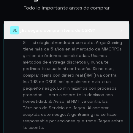
Todo lo importante antes de comprar
¿Es seguro comprar items de OSRS?
01
▲
Sí — si elegís al vendedor correcto. ArgenGaming
tiene más de 5 años en el mercado de MMORPGs
y miles de órdenes completadas. Usamos
métodos de entrega discretos y nunca te
pedimos tu usuario ni contraseña. Dicho eso,
comprar items con dinero real (RMT) va contra
los TdS de OSRS, así que siempre existe un
pequeño riesgo. Lo minimizamos con procesos
probados — pero siempre te lo decimos con
honestidad. ⚠️ Aviso: El RMT va contra los
Términos de Servicio de Jagex. Al comprar,
aceptás este riesgo. ArgenGaming no se hace
responsable por acciones que tome Jagex sobre
tu cuenta.