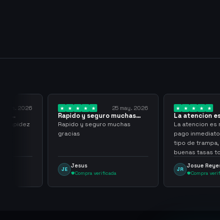
7 jun. 2026
25 may. 2026
a y
Rapido y seguro muchas
La atencion es r
gracias
pago…
y rapidez
Rapido y seguro muchas
La atencion es ra
gracias
pago inmediato s
tipo de trampa, 
buenas tasas to
Jesus
Josue Reyes
JE
JR
Compra verificada
Compra verifi