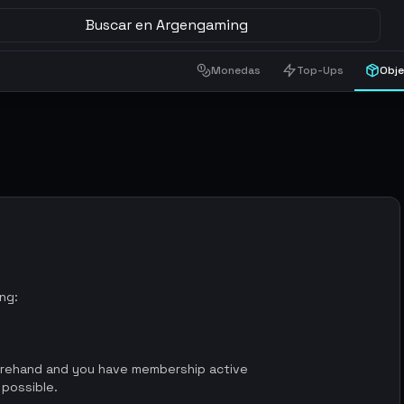
Buscar en Argengaming
Monedas
Top-Ups
Obj
ing:
orehand and you have membership active
 possible.