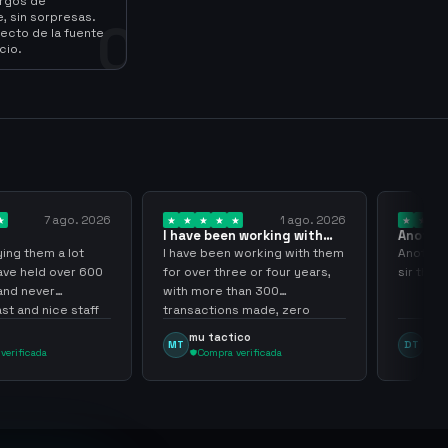
argos de
, sin sorpresas.
0
ecto de la fuente
cio.
7 ago. 2026
1 ago. 2026
I have been working with
Another
them for over… 3 years
transact
ng them a lot
I have been working with them
Another 
ve held over 600
for over three or four years,
sir thank
nd never
with more than 300
 and nice staff
transactions made, zero
problems, highly recommend
mu tactico
Dota 
MT
DT
them.
rificada
Compra verificada
Comp