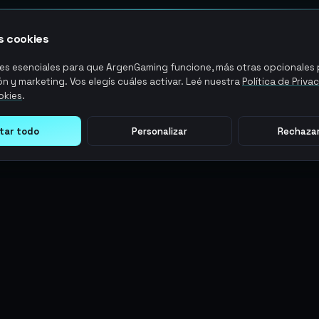
 cookies
s esenciales para que ArgenGaming funcione, más otras opcionales p
n y marketing. Vos elegís cuáles activar. Leé nuestra
Política de Priva
okies
.
tar todo
Personalizar
Rechazar
LEGAL
ACCIONES DE USUARIO
Términos y Condiciones
Ingresar
Política de Privacidad
Regístrate
Política de AML
ArgenPuntos
Política de Precios
Partnerships
Blog
Estado