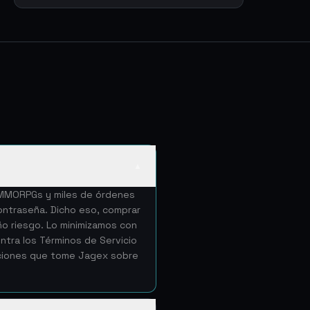
▲
e MMORPGs y miles de órdenes
ntraseña. Dicho eso, comprar
ño riesgo. Lo minimizamos con
tra los Términos de Servicio
cciones que tome Jagex sobre