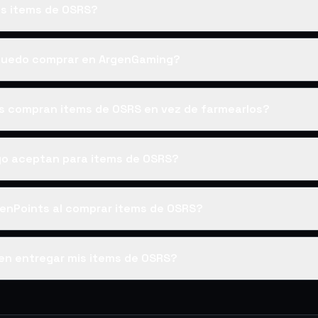
s items de OSRS?
puedo comprar en ArgenGaming?
es compran items de OSRS en vez de farmearlos?
o aceptan para items de OSRS?
enPoints al comprar items de OSRS?
en entregar mis items de OSRS?