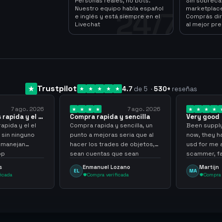
Personas reales, no bots.
Sin sobrec
Nuestro equipo habla español
marketplace
24/7
e inglés y está siempre en el
Comprás dir
Livechat
al mejor pre
Trustpilot
4.7
de 5
·
530
+
reseñas
7 ago. 2026
7 ago. 2026
apida y el el
Compra rapida y sencilla
Very good
pida y el el
Compra rapida y sencilla, un
Been supplyi
in ninguno
punto a mejoras seria que al
now, they ha
manejan
hacer los trades de objetos,
usd for me a
p
sean cuentas que sean
scammer, fast
skilleadas, no mucho lvl, pero
always
Enmanuel Lozano
Martijn
EL
MA
tampoco una lvl 3, ya que
cada
Compra verificada
Compra ve
puede comprometer mi
cuenta