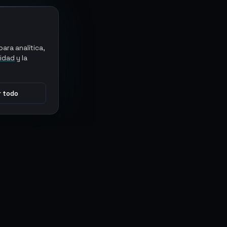
ara analítica,
cidad
y la
 todo
CONECTAR
MARKETPLACES
Sythe
Discord
Eldorado
WhatsApp
G2G
Trustpilot
PlayerAuctions
Gameboost