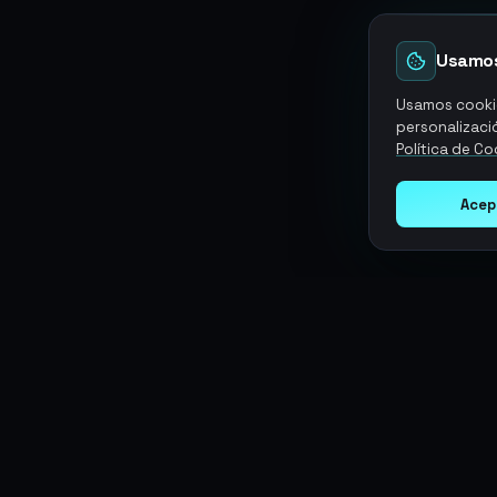
Usamos
Usamos cookie
personalizació
Política de Co
Acep
Argen
Gaming
SERVICIOS
Monedas
Top-Ups
Potencia tu juego con productos
Tarjetas Regalo
digitales premium. Entrega rápida,
Objetos
Boosting
pagos seguros, soporte 24/7.
Cuentas
Intercambiar
Vender