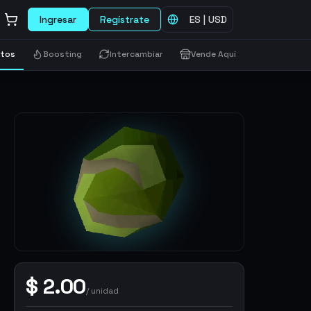
Ingresar
Regístrate
ES
|
USD
etos
Boosting
Intercambiar
Vende Aquí
$
2.00
/
unidad