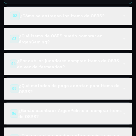
¿Cómo se entregan los items de OSRS?
02
▼
¿Qué items de OSRS puedo comprar en
03
▼
ArgenGaming?
¿Por qué los jugadores compran items de OSRS
04
▼
en vez de farmearlos?
¿Qué métodos de pago aceptan para items de
05
▼
OSRS?
¿Ganás cashback ArgenPoints al comprar items
06
▼
de OSRS?
¿Qué pasa si no pueden entregar mis items de