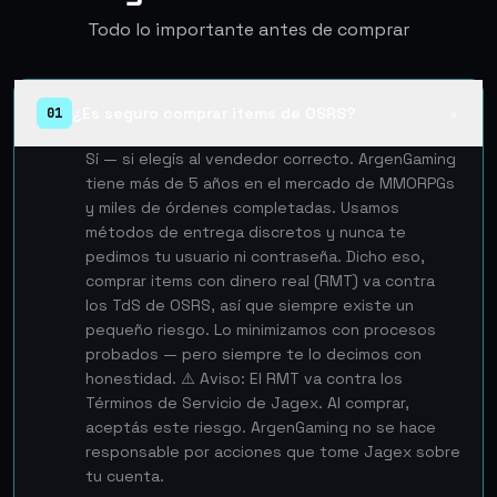
Todo lo importante antes de comprar
¿Es seguro comprar items de OSRS?
01
▲
Sí — si elegís al vendedor correcto. ArgenGaming
tiene más de 5 años en el mercado de MMORPGs
y miles de órdenes completadas. Usamos
métodos de entrega discretos y nunca te
pedimos tu usuario ni contraseña. Dicho eso,
comprar items con dinero real (RMT) va contra
los TdS de OSRS, así que siempre existe un
pequeño riesgo. Lo minimizamos con procesos
probados — pero siempre te lo decimos con
honestidad. ⚠️ Aviso: El RMT va contra los
Términos de Servicio de Jagex. Al comprar,
aceptás este riesgo. ArgenGaming no se hace
responsable por acciones que tome Jagex sobre
tu cuenta.