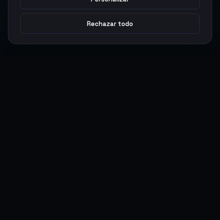
Rechazar todo
Argen
Gaming
Potencia tu juego con productos digitales premium. Entrega
rápida, pagos seguros, soporte 24/7.
SERVICIOS
LEGAL
Monedas
Términos y Condiciones
Top-Ups
Política de Privacidad
Tarjetas Regalo
Política de AML
Objetos
Política de Precios
Boosting
Cuentas
Intercambiar
Vender
ACCIONES DE USUARIO
CONECTAR
Ingresar
Discord
Regístrate
WhatsApp
ArgenPuntos
Trustpilot