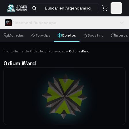
Buscar en Argengaming
Oldschool Runescape
Monedas
Top-Ups
Objetos
Boosting
Interca
Inicio
Items de Oldschool Runescape
Odium Ward
›
›
Odium Ward