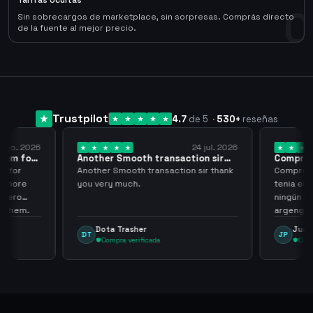
Tarifas Ocultas
0
Sin sobrecargos de marketplace, sin sorpresas. Comprás directo
de la fuente al mejor precio.
Trustpilot
4.7
de 5
·
530
+
reseñas
 ago. 2026
24 jul. 2026
them for
Another Smooth transaction sir
Compre 5
thank…
los…
m for
Another Smooth transaction sir thank
Compre 57
th more
you very much.
tenia en 
 zero
ningún i
d them.
argenga
Dota Trasher
Juan
DT
JP
Compra verificada
Comp