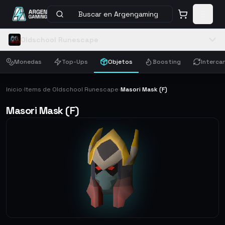
Buscar en Argengaming
Oldschool Runescape
Monedas
Top-Ups
Objetos
Boosting
Interca
Inicio
Items de Oldschool Runescape
Masori Mask (F)
›
›
Masori Mask (F)