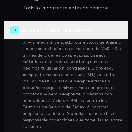
Todo lo importante antes de comprar
¿Es seguro comprar items de OSRS?
01
▲
Sí — si elegís al vendedor correcto. ArgenGaming
tiene más de 5 años en el mercado de MMORPGs
y miles de órdenes completadas. Usamos
métodos de entrega discretos y nunca te
pedimos tu usuario ni contraseña. Dicho eso,
comprar items con dinero real (RMT) va contra
los TdS de OSRS, así que siempre existe un
pequeño riesgo. Lo minimizamos con procesos
probados — pero siempre te lo decimos con
honestidad. ⚠️ Aviso: El RMT va contra los
Términos de Servicio de Jagex. Al comprar,
aceptás este riesgo. ArgenGaming no se hace
responsable por acciones que tome Jagex sobre
tu cuenta.