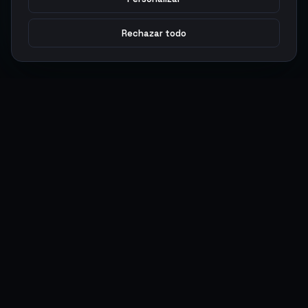
Rechazar todo
Argen
Gaming
Potencia tu juego con productos digitales premium. Entrega
rápida, pagos seguros, soporte 24/7.
SERVICIOS
LEGAL
Monedas
Términos y Condiciones
Top-Ups
Política de Privacidad
Tarjetas Regalo
Política de AML
Objetos
Política de Precios
Boosting
Cuentas
Intercambiar
Vender
ACCIONES DE USUARIO
CONECTAR
Ingresar
Discord
Regístrate
WhatsApp
ArgenPuntos
Trustpilot