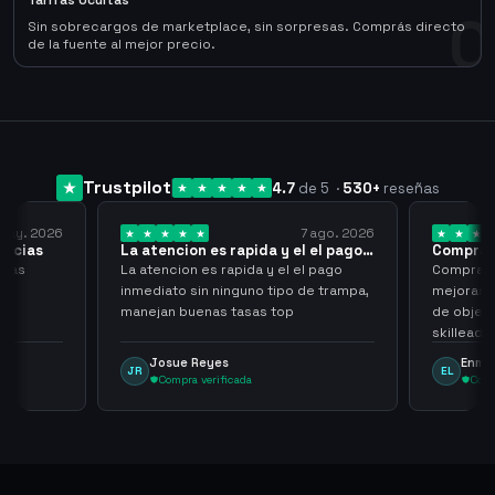
Tarifas Ocultas
0
Sin sobrecargos de marketplace, sin sorpresas. Comprás directo
de la fuente al mejor precio.
Trustpilot
4.7
de 5
·
530
+
reseñas
 may. 2026
7 ago. 2026
racias
La atencion es rapida y el el pago…
Compra r
cias
La atencion es rapida y el el pago
Compra ra
inmediato sin ninguno tipo de trampa,
mejoras s
manejan buenas tasas top
de objet
skilleada
tampoco u
Josue Reyes
Enma
JR
EL
comprome
Compra verificada
Comp