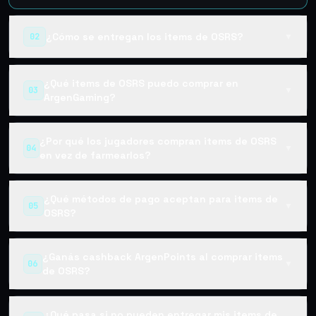
¿Cómo se entregan los items de OSRS?
02
▼
¿Qué items de OSRS puedo comprar en
03
▼
ArgenGaming?
¿Por qué los jugadores compran items de OSRS
04
▼
en vez de farmearlos?
¿Qué métodos de pago aceptan para items de
05
▼
OSRS?
¿Ganás cashback ArgenPoints al comprar items
06
▼
de OSRS?
¿Qué pasa si no pueden entregar mis items de