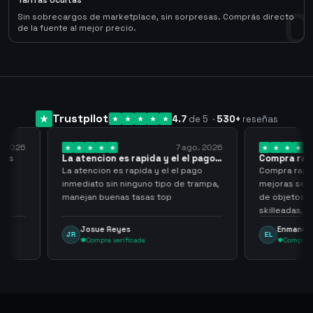
Tarifas Ocultas
0
Sin sobrecargos de marketplace, sin sorpresas. Comprás directo
de la fuente al mejor precio.
Trustpilot
4.7
de 5
·
530
+
reseñas
7 ago. 2026
7 ago. 2026
 el el pago…
Compra rapida y sencilla
Very
l el pago
Compra rapida y sencilla, un punto a
Been 
po de trampa,
mejoras seria que al hacer los trades
have 
p
de objetos, sean cuentas que sean
never
skilleadas, no mucho lvl, pero
alway
tampoco una lvl 3, ya que puede
Enmanuel Lozano
M
EL
MA
comprometer mi cuenta
Compra verificada