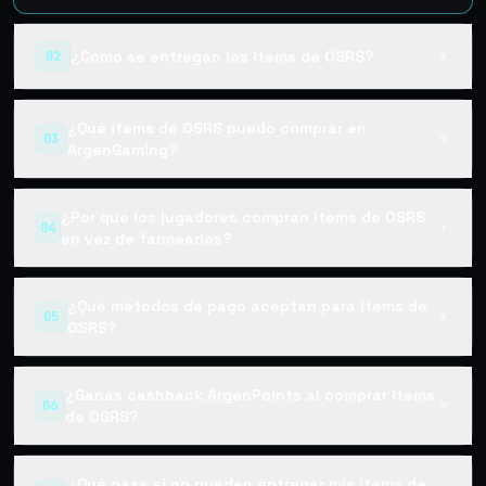
¿Cómo se entregan los items de OSRS?
02
▼
¿Qué items de OSRS puedo comprar en
03
▼
ArgenGaming?
¿Por qué los jugadores compran items de OSRS
04
▼
en vez de farmearlos?
¿Qué métodos de pago aceptan para items de
05
▼
OSRS?
¿Ganás cashback ArgenPoints al comprar items
06
▼
de OSRS?
¿Qué pasa si no pueden entregar mis items de