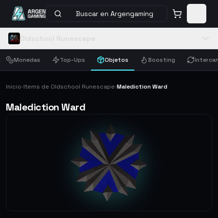
Buscar en Argengaming
Oldschool Runescape
Monedas
Top-Ups
Objetos
Boosting
Interca
Inicio
Items de Oldschool Runescape
Malediction Ward
›
›
Malediction Ward