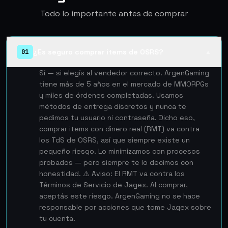
Todo lo importante antes de comprar
¿Es seguro comprar items de OSRS?
01
▲
Sí — si elegís al vendedor correcto. ArgenGaming
tiene más de 5 años en el mercado de MMORPGs
y miles de órdenes completadas. Usamos
métodos de entrega discretos y nunca te
pedimos tu usuario ni contraseña. Dicho eso,
comprar items con dinero real (RMT) va contra
los TdS de OSRS, así que siempre existe un
pequeño riesgo. Lo minimizamos con procesos
probados — pero siempre te lo decimos con
honestidad. ⚠️ Aviso: El RMT va contra los
Términos de Servicio de Jagex. Al comprar,
aceptás este riesgo. ArgenGaming no se hace
responsable por acciones que tome Jagex sobre
tu cuenta.