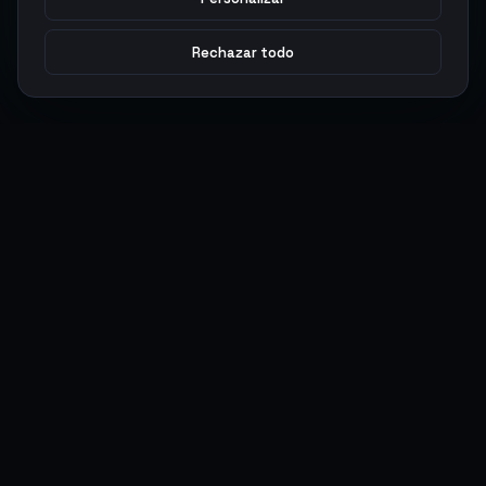
Rechazar todo
Argen
Gaming
Potencia tu juego con productos digitales premium. Entrega
rápida, pagos seguros, soporte 24/7.
SERVICIOS
LEGAL
Monedas
Términos y Condiciones
Top-Ups
Política de Privacidad
Tarjetas Regalo
Política de AML
Objetos
Política de Precios
Boosting
Cuentas
Intercambiar
Vender
ACCIONES DE USUARIO
CONECTAR
Ingresar
Discord
Regístrate
WhatsApp
ArgenPuntos
Trustpilot