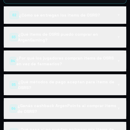
¿Cómo se entregan los items de OSRS?
02
▼
¿Qué items de OSRS puedo comprar en
03
▼
ArgenGaming?
¿Por qué los jugadores compran items de OSRS
04
▼
en vez de farmearlos?
¿Qué métodos de pago aceptan para items de
05
▼
OSRS?
¿Ganás cashback ArgenPoints al comprar items
06
▼
de OSRS?
¿Qué pasa si no pueden entregar mis items de