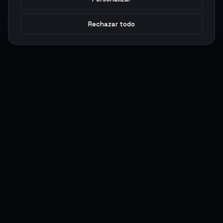
Rechazar todo
Argen
Gaming
Potencia tu juego con productos digitales premium. Entrega
rápida, pagos seguros, soporte 24/7.
SERVICIOS
LEGAL
Monedas
Términos y Condiciones
Top-Ups
Política de Privacidad
Tarjetas Regalo
Política de AML
Objetos
Política de Precios
Boosting
Cuentas
Intercambiar
Vender
ACCIONES DE USUARIO
CONECTAR
Ingresar
Discord
Regístrate
WhatsApp
ArgenPuntos
Trustpilot