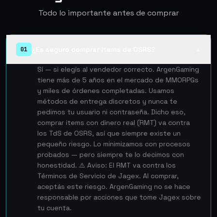
Todo lo importante antes de comprar
¿Es seguro comprar items de OSRS?
01
▲
Sí — si elegís al vendedor correcto. ArgenGaming
tiene más de 5 años en el mercado de MMORPGs
y miles de órdenes completadas. Usamos
métodos de entrega discretos y nunca te
pedimos tu usuario ni contraseña. Dicho eso,
comprar items con dinero real (RMT) va contra
los TdS de OSRS, así que siempre existe un
pequeño riesgo. Lo minimizamos con procesos
probados — pero siempre te lo decimos con
honestidad. ⚠️ Aviso: El RMT va contra los
Términos de Servicio de Jagex. Al comprar,
aceptás este riesgo. ArgenGaming no se hace
responsable por acciones que tome Jagex sobre
tu cuenta.