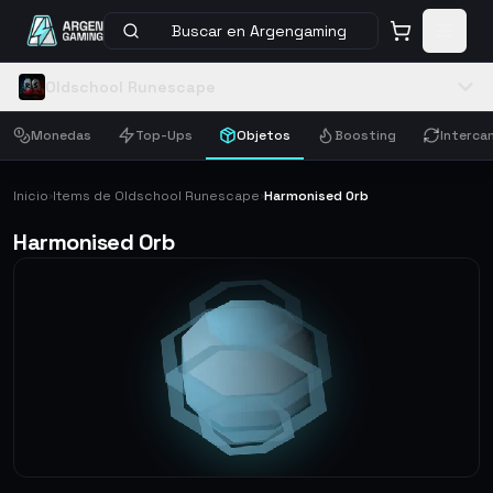
Buscar en Argengaming
Oldschool Runescape
Monedas
Top-Ups
Objetos
Boosting
Interca
Inicio
Items de Oldschool Runescape
Harmonised Orb
›
›
Harmonised Orb