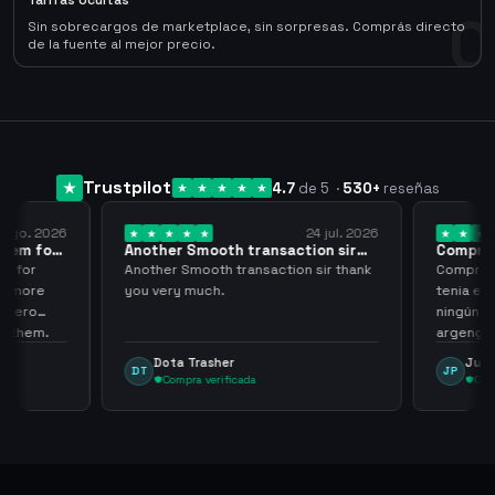
Tarifas Ocultas
0
Sin sobrecargos de marketplace, sin sorpresas. Comprás directo
de la fuente al mejor precio.
Trustpilot
4.7
de 5
·
530
+
reseñas
 ago. 2026
24 jul. 2026
them for
Another Smooth transaction sir
Compre 5
thank…
los…
m for
Another Smooth transaction sir thank
Compre 57
th more
you very much.
tenia en 
 zero
ningún i
d them.
argenga
Dota Trasher
Juan
DT
JP
Compra verificada
Comp