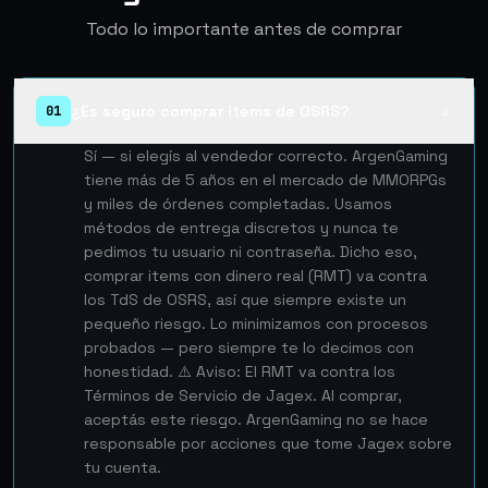
Todo lo importante antes de comprar
¿Es seguro comprar items de OSRS?
01
▲
Sí — si elegís al vendedor correcto. ArgenGaming
tiene más de 5 años en el mercado de MMORPGs
y miles de órdenes completadas. Usamos
métodos de entrega discretos y nunca te
pedimos tu usuario ni contraseña. Dicho eso,
comprar items con dinero real (RMT) va contra
los TdS de OSRS, así que siempre existe un
pequeño riesgo. Lo minimizamos con procesos
probados — pero siempre te lo decimos con
honestidad. ⚠️ Aviso: El RMT va contra los
Términos de Servicio de Jagex. Al comprar,
aceptás este riesgo. ArgenGaming no se hace
responsable por acciones que tome Jagex sobre
tu cuenta.