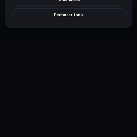
Rechazar todo
Argen
Gaming
Potencia tu juego con productos digitales premium. Entrega
rápida, pagos seguros, soporte 24/7.
SERVICIOS
LEGAL
Monedas
Términos y Condiciones
Top-Ups
Política de Privacidad
Tarjetas Regalo
Política de AML
Objetos
Política de Precios
Boosting
Cuentas
Intercambiar
Vender
ACCIONES DE USUARIO
CONECTAR
Ingresar
Discord
Regístrate
WhatsApp
ArgenPuntos
Trustpilot