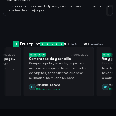
Tarifas Ocultas
0
Sin sobrecargos de marketplace, sin sorpresas. Comprás directo
de la fuente al mejor precio.
Trustpilot
4.7
de 5
·
530
+
reseñas
 ago. 2026
7 ago. 2026
 el pago…
Compra rapida y sencilla
Very go
 pago
Compra rapida y sencilla, un punto a
Been supp
e trampa,
mejoras seria que al hacer los trades
have held
de objetos, sean cuentas que sean
never sca
skilleadas, no mucho lvl, pero
always
tampoco una lvl 3, ya que puede
Enmanuel Lozano
Marti
EL
MA
comprometer mi cuenta
Compra verificada
Comp