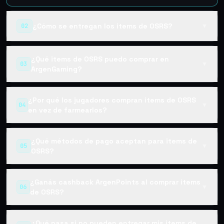
¿Cómo se entregan los items de OSRS?
02
▼
¿Qué items de OSRS puedo comprar en
03
▼
ArgenGaming?
¿Por qué los jugadores compran items de OSRS
04
▼
en vez de farmearlos?
¿Qué métodos de pago aceptan para items de
05
▼
OSRS?
¿Ganás cashback ArgenPoints al comprar items
06
▼
de OSRS?
¿Qué pasa si no pueden entregar mis items de