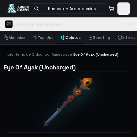
Buscar en Argengaming
Oldschool Runescape
Monedas
Top-Ups
Objetos
Boosting
Interca
Inicio
Items de Oldschool Runescape
Eye Of Ayak (Uncharged)
›
›
Eye Of Ayak (Uncharged)