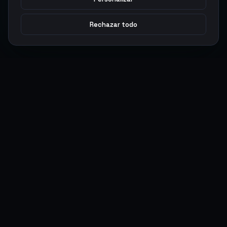
Rechazar todo
Argen
Gaming
Potencia tu juego con productos digitales premium. Entrega
rápida, pagos seguros, soporte 24/7.
SERVICIOS
LEGAL
Monedas
Términos y Condiciones
Top-Ups
Política de Privacidad
Tarjetas Regalo
Política de AML
Objetos
Política de Precios
Boosting
Cuentas
Intercambiar
Vender
ACCIONES DE USUARIO
CONECTAR
Ingresar
Discord
Regístrate
WhatsApp
ArgenPuntos
Trustpilot