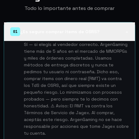
Todo lo importante antes de comprar
¿Es seguro comprar items de OSRS?
01
▲
Sí — si elegís al vendedor correcto. ArgenGaming
tiene más de 5 años en el mercado de MMORPGs
y miles de órdenes completadas. Usamos
métodos de entrega discretos y nunca te
pedimos tu usuario ni contraseña. Dicho eso,
comprar items con dinero real (RMT) va contra
los TdS de OSRS, así que siempre existe un
pequeño riesgo. Lo minimizamos con procesos
probados — pero siempre te lo decimos con
honestidad. ⚠️ Aviso: El RMT va contra los
Términos de Servicio de Jagex. Al comprar,
aceptás este riesgo. ArgenGaming no se hace
responsable por acciones que tome Jagex sobre
tu cuenta.