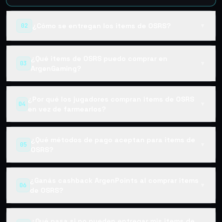
¿Cómo se entregan los items de OSRS?
02
▼
¿Qué items de OSRS puedo comprar en
03
▼
ArgenGaming?
¿Por qué los jugadores compran items de OSRS
04
▼
en vez de farmearlos?
¿Qué métodos de pago aceptan para items de
05
▼
OSRS?
¿Ganás cashback ArgenPoints al comprar items
06
▼
de OSRS?
¿Qué pasa si no pueden entregar mis items de