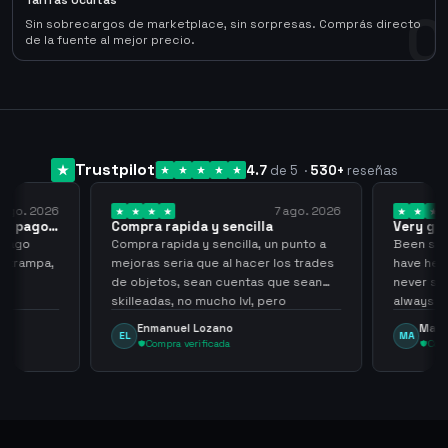
Tarifas Ocultas
0
Sin sobrecargos de marketplace, sin sorpresas. Comprás directo
de la fuente al mejor precio.
Trustpilot
4.7
de 5
·
530
+
reseñas
 ago. 2026
7 ago. 2026
 el pago…
Compra rapida y sencilla
Very go
 pago
Compra rapida y sencilla, un punto a
Been supp
e trampa,
mejoras seria que al hacer los trades
have held
de objetos, sean cuentas que sean
never sca
skilleadas, no mucho lvl, pero
always
tampoco una lvl 3, ya que puede
Enmanuel Lozano
Marti
EL
MA
comprometer mi cuenta
Compra verificada
Comp