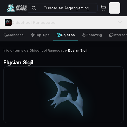
Buscar en Argengaming
Oldschool Runescape
Monedas
Top-Ups
Objetos
Boosting
Interca
Inicio
Items de Oldschool Runescape
Elysian Sigil
›
›
Elysian Sigil