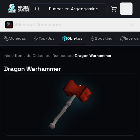
Buscar en Argengaming
Oldschool Runescape
Monedas
Top-Ups
Objetos
Boosting
Interca
Inicio
Items de Oldschool Runescape
Dragon Warhammer
›
›
Dragon Warhammer