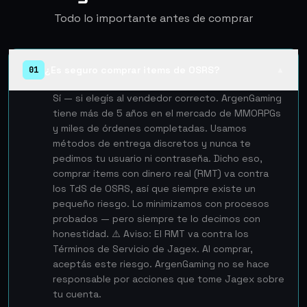
Todo lo importante antes de comprar
¿Es seguro comprar items de OSRS?
01
▲
Sí — si elegís al vendedor correcto. ArgenGaming
tiene más de 5 años en el mercado de MMORPGs
y miles de órdenes completadas. Usamos
métodos de entrega discretos y nunca te
pedimos tu usuario ni contraseña. Dicho eso,
comprar items con dinero real (RMT) va contra
los TdS de OSRS, así que siempre existe un
pequeño riesgo. Lo minimizamos con procesos
probados — pero siempre te lo decimos con
honestidad. ⚠️ Aviso: El RMT va contra los
Términos de Servicio de Jagex. Al comprar,
aceptás este riesgo. ArgenGaming no se hace
responsable por acciones que tome Jagex sobre
tu cuenta.