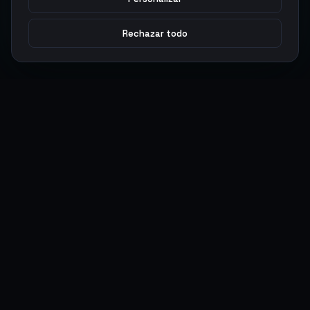
Rechazar todo
Argen
Gaming
Potencia tu juego con productos digitales premium. Entrega
rápida, pagos seguros, soporte 24/7.
SERVICIOS
LEGAL
Monedas
Términos y Condiciones
Top-Ups
Política de Privacidad
Tarjetas Regalo
Política de AML
Objetos
Política de Precios
Boosting
Cuentas
Intercambiar
Vender
ACCIONES DE USUARIO
CONECTAR
Ingresar
Discord
Regístrate
WhatsApp
ArgenPuntos
Trustpilot