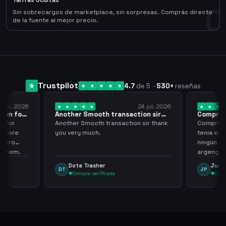
Tarifas Ocultas
0
Sin sobrecargos de marketplace, sin sorpresas. Comprás directo
de la fuente al mejor precio.
Trustpilot
4.7
de 5
·
530
+
reseñas
 ago. 2026
24 jul. 2026
them for
Another Smooth transaction sir
Compre 5
thank…
los…
m for
Another Smooth transaction sir thank
Compre 57
th more
you very much.
tenia en 
 zero
ningún i
d them.
argenga
Dota Trasher
Juan
DT
JP
Compra verificada
Comp