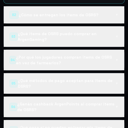
¿Cómo se entregan los items de OSRS?
02
▼
¿Qué items de OSRS puedo comprar en
03
▼
ArgenGaming?
¿Por qué los jugadores compran items de OSRS
04
▼
en vez de farmearlos?
¿Qué métodos de pago aceptan para items de
05
▼
OSRS?
¿Ganás cashback ArgenPoints al comprar items
06
▼
de OSRS?
¿Qué pasa si no pueden entregar mis items de