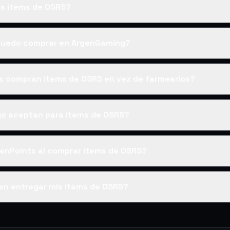
s items de OSRS?
puedo comprar en ArgenGaming?
es compran items de OSRS en vez de farmearlos?
o aceptan para items de OSRS?
enPoints al comprar items de OSRS?
en entregar mis items de OSRS?