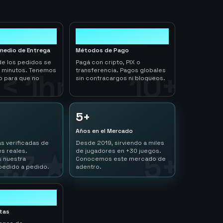
10+
medio de Entrega
Métodos de Pago
de los pedidos se
Pagá con cripto, PIX o
n minutos. Tenemos
transferencia. Pagos globales
< 1hr
10+
o para que no
sin contracargos ni bloqueos.
5+
Años en el Mercado
s verificadas de
Desde 2019, sirviendo a miles
s reales.
de jugadores en +30 juegos.
4.7 ★
5+
 nuestra
Conocemos este mercado de
pedido a pedido.
adentro.
ltas