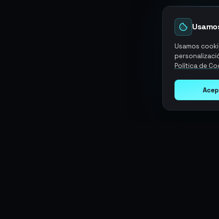
Usamos
Usamos cookie
personalizació
Política de Co
Acep
Argen
Gaming
SERVICIOS
Monedas
Top-Ups
Potencia tu juego con productos
Tarjetas Regalo
digitales premium. Entrega rápida,
Objetos
Boosting
pagos seguros, soporte 24/7.
Cuentas
Intercambiar
Vender