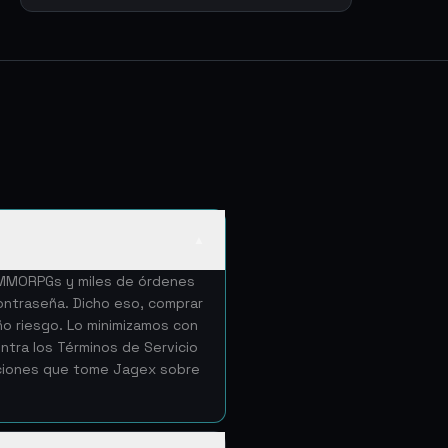
▲
e MMORPGs y miles de órdenes
ntraseña. Dicho eso, comprar
ño riesgo. Lo minimizamos con
tra los Términos de Servicio
cciones que tome Jagex sobre