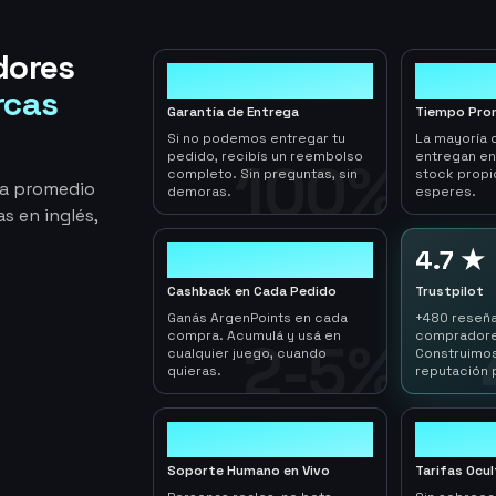
dores
100%
< 1hr
rcas
Garantía de Entrega
Tiempo Pro
Si no podemos entregar tu
La mayoría 
pedido, recibís un reembolso
entregan e
100%
completo. Sin preguntas, sin
stock propi
ga promedio
demoras.
esperes.
s en inglés,
2-5%
4.7 ★
Cashback en Cada Pedido
Trustpilot
Ganás ArgenPoints en cada
+480 reseña
compra. Acumulá y usá en
compradore
2-5%
cualquier juego, cuando
Construimos
quieras.
reputación 
24/7
0
Soporte Humano en Vivo
Tarifas Ocu