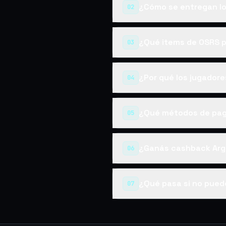
¿Cómo se entregan lo
02
¿Qué items de OSRS 
03
¿Por qué los jugador
04
¿Qué métodos de pag
05
¿Ganás cashback Arg
06
¿Qué pasa si no pued
07