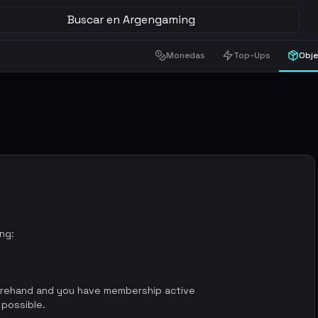
Buscar en Argengaming
Monedas
Top-Ups
Obj
ing:
orehand and you have membership active
 possible.