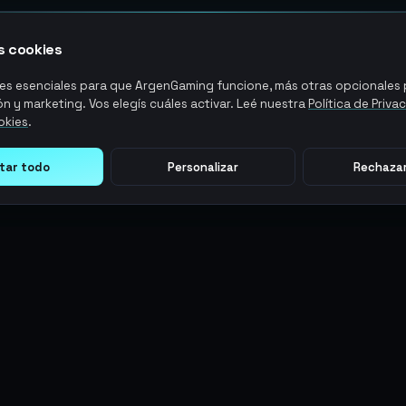
 cookies
s esenciales para que ArgenGaming funcione, más otras opcionales p
n y marketing. Vos elegís cuáles activar. Leé nuestra
Política de Priva
okies
.
tar todo
Personalizar
Rechazar
LEGAL
ACCIONES DE USUARIO
Términos y Condiciones
Ingresar
Política de Privacidad
Regístrate
Política de AML
ArgenPuntos
Política de Precios
Partnerships
Blog
Estado