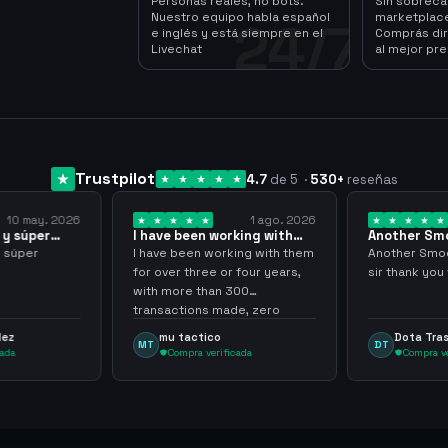
Personas reales, no bots.
Sin sobrec
Nuestro equipo habla español
marketplace
24/7
e inglés y está siempre en el
Comprás dir
Livechat
al mejor pre
Trustpilot
4.7
de 5
·
530
+
reseñas
1 ago. 2026
24 jul. 2026
orking with
Another Smooth
Compre 57
… 3 years
transaction sir thank…
minutos y
rking with them
Another Smooth transaction
Compre 57 
or four years,
sir thank you very much.
ya los teni
 300
gracias nu
ade, zero
inconvenie
hly recommend
argenganm
Dota Trasher
Juan P
DT
JP
ficada
Compra verificada
Compra