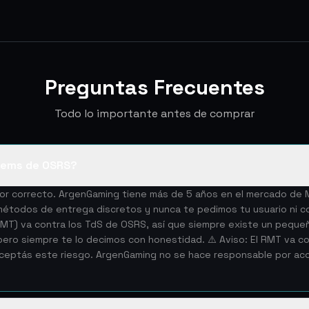
Preguntas Frecuentes
Todo lo importante antes de comprar
tems de OSRS?
edor correcto. ArgenGaming tiene más de 5 años en el mercado d
todos de entrega discretos y nunca te pedimos tu usuario ni co
(RMT) va contra los TdS de OSRS, así que siempre existe un peque
ro siempre te lo decimos con honestidad. ⚠️ Aviso: El RMT va con
aceptás este riesgo. ArgenGaming no se hace responsable por a