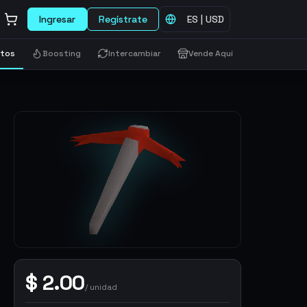
Ingresar
Regístrate
ES
|
USD
etos
Boosting
Intercambiar
Vende Aquí
$
2.00
/
unidad