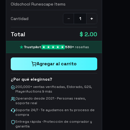
Oldschool Runescape Items
−
+
Cantidad
Total
$ 2.00
Trustpilot
530
+
reseñas
Agregar al carrito
¿Por qué elegirnos?
200,000+ ventas verificadas, Eldorado, G2G,
PlayerAuctions & más
Operando desde 2021 · Personas reales,
soporte real
Soporte 24/7 · Te ayudamos en tu proceso de
compra
Entrega rápida · Protección de comprador y
garantía