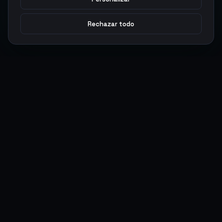
Rechazar todo
Argen
Gaming
Potencia tu juego con productos digitales premium. Entrega
rápida, pagos seguros, soporte 24/7.
SERVICIOS
LEGAL
Monedas
Términos y Condiciones
Top-Ups
Política de Privacidad
Tarjetas Regalo
Política de AML
Objetos
Política de Precios
Boosting
Cuentas
Intercambiar
Vender
ACCIONES DE USUARIO
CONECTAR
Ingresar
Discord
Regístrate
WhatsApp
ArgenPuntos
Trustpilot