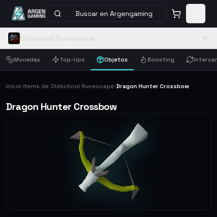
Buscar en Argengaming
Oldschool Runescape
Monedas
Top-Ups
Objetos
Boosting
Interca
Inicio
Items de Oldschool Runescape
Dragon Hunter Crossbow
›
›
Dragon Hunter Crossbow