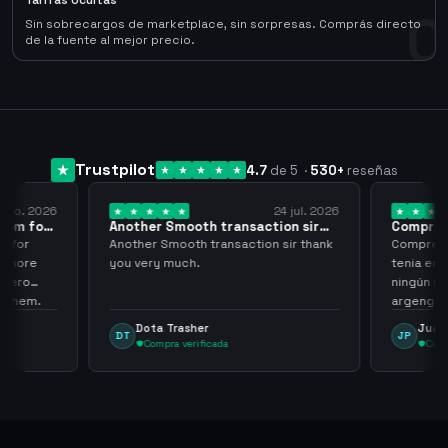
Tarifas Ocultas
0
Sin sobrecargos de marketplace, sin sorpresas. Comprás directo
de la fuente al mejor precio.
Trustpilot
4.7
de 5
·
530
+
reseñas
 ago. 2026
24 jul. 2026
them for
Another Smooth transaction sir
Compre 5
thank…
los…
m for
Another Smooth transaction sir thank
Compre 57
th more
you very much.
tenia en 
 zero
ningún i
d them.
argenga
Dota Trasher
Juan
DT
JP
Compra verificada
Comp