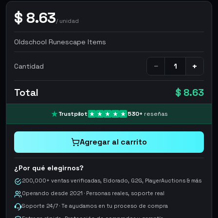
$
8.63
/
unidad
Oldschool Runescape Items
−
+
Cantidad
Total
$ 8.63
Trustpilot
530
+
reseñas
Agregar al carrito
¿Por qué elegirnos?
200,000+ ventas verificadas, Eldorado, G2G, PlayerAuctions & más
Operando desde 2021 · Personas reales, soporte real
Soporte 24/7 · Te ayudamos en tu proceso de compra