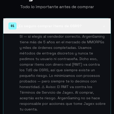
Todo lo importante antes de comprar
¿Es seguro comprar items de OSRS?
01
▲
Sí — si elegís al vendedor correcto. ArgenGaming
tiene más de 5 años en el mercado de MMORPGs
y miles de órdenes completadas. Usamos
métodos de entrega discretos y nunca te
pedimos tu usuario ni contraseña. Dicho eso,
comprar items con dinero real (RMT) va contra
los TdS de OSRS, así que siempre existe un
pequeño riesgo. Lo minimizamos con procesos
probados — pero siempre te lo decimos con
honestidad. ⚠️ Aviso: El RMT va contra los
Términos de Servicio de Jagex. Al comprar,
aceptás este riesgo. ArgenGaming no se hace
responsable por acciones que tome Jagex sobre
tu cuenta.