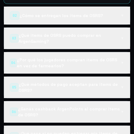
¿Cómo se entregan los items de OSRS?
02
▼
¿Qué items de OSRS puedo comprar en
03
▼
ArgenGaming?
¿Por qué los jugadores compran items de OSRS
04
▼
en vez de farmearlos?
¿Qué métodos de pago aceptan para items de
05
▼
OSRS?
¿Ganás cashback ArgenPoints al comprar items
06
▼
de OSRS?
¿Qué pasa si no pueden entregar mis items de