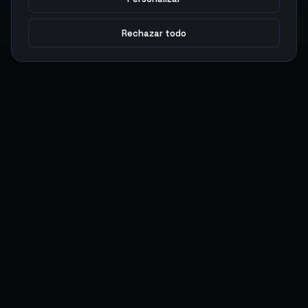
Rechazar todo
Argen
Gaming
Potencia tu juego con productos digitales premium. Entrega
rápida, pagos seguros, soporte 24/7.
SERVICIOS
LEGAL
Monedas
Términos y Condiciones
Top-Ups
Política de Privacidad
Tarjetas Regalo
Política de AML
Objetos
Política de Precios
Boosting
Cuentas
Intercambiar
Vender
ACCIONES DE USUARIO
CONECTAR
Ingresar
Discord
Regístrate
WhatsApp
ArgenPuntos
Trustpilot