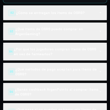
¿Cómo se entregan los items de OSRS?
02
▼
¿Qué items de OSRS puedo comprar en
03
▼
ArgenGaming?
¿Por qué los jugadores compran items de OSRS
04
▼
en vez de farmearlos?
¿Qué métodos de pago aceptan para items de
05
▼
OSRS?
¿Ganás cashback ArgenPoints al comprar items
06
▼
de OSRS?
¿Qué pasa si no pueden entregar mis items de