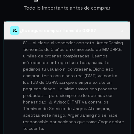
Todo lo importante antes de comprar
¿Es seguro comprar items de OSRS?
01
▲
Sí — si elegís al vendedor correcto. ArgenGaming
tiene más de 5 años en el mercado de MMORPGs
y miles de órdenes completadas. Usamos
métodos de entrega discretos y nunca te
pedimos tu usuario ni contraseña. Dicho eso,
comprar items con dinero real (RMT) va contra
los TdS de OSRS, así que siempre existe un
pequeño riesgo. Lo minimizamos con procesos
probados — pero siempre te lo decimos con
honestidad. ⚠️ Aviso: El RMT va contra los
Términos de Servicio de Jagex. Al comprar,
aceptás este riesgo. ArgenGaming no se hace
responsable por acciones que tome Jagex sobre
tu cuenta.