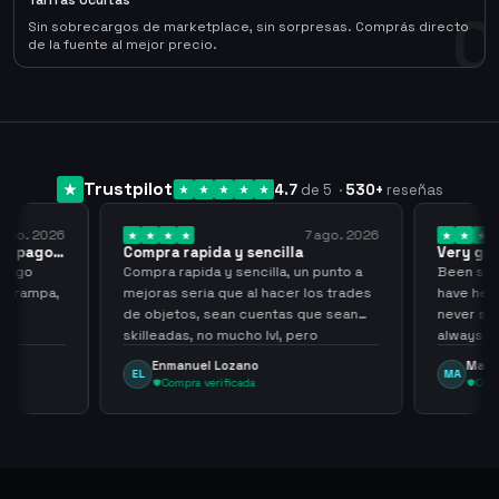
Tarifas Ocultas
0
Sin sobrecargos de marketplace, sin sorpresas. Comprás directo
de la fuente al mejor precio.
Trustpilot
4.7
de 5
·
530
+
reseñas
 ago. 2026
7 ago. 2026
 el pago…
Compra rapida y sencilla
Very go
 pago
Compra rapida y sencilla, un punto a
Been supp
e trampa,
mejoras seria que al hacer los trades
have held
de objetos, sean cuentas que sean
never sca
skilleadas, no mucho lvl, pero
always
tampoco una lvl 3, ya que puede
Enmanuel Lozano
Marti
EL
MA
comprometer mi cuenta
Compra verificada
Comp