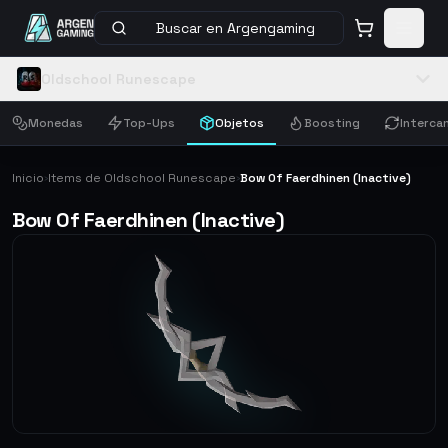
Buscar en Argengaming
Oldschool Runescape
Monedas
Top-Ups
Objetos
Boosting
Interca
Inicio
Items de Oldschool Runescape
Bow Of Faerdhinen (Inactive)
›
›
Bow Of Faerdhinen (Inactive)