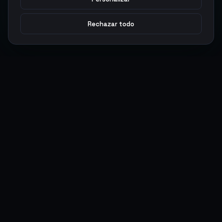
Rechazar todo
Argen
Gaming
Potencia tu juego con productos digitales premium. Entrega
rápida, pagos seguros, soporte 24/7.
SERVICIOS
LEGAL
Monedas
Términos y Condiciones
Top-Ups
Política de Privacidad
Tarjetas Regalo
Política de AML
Objetos
Política de Precios
Boosting
Cuentas
Intercambiar
Vender
ACCIONES DE USUARIO
CONECTAR
Ingresar
Discord
Regístrate
WhatsApp
ArgenPuntos
Trustpilot