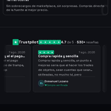
Tarifas Ocultas
0
Sin sobrecargos de marketplace, sin sorpresas. Comprás directo
de la fuente al mejor precio.
Trustpilot
4.7
de 5
·
530
+
reseñas
 ago. 2026
7 ago. 2026
 el pago…
Compra rapida y sencilla
Very go
l pago
Compra rapida y sencilla, un punto a
Been sup
e trampa,
mejoras seria que al hacer los trades
have hel
de objetos, sean cuentas que sean
never sc
skilleadas, no mucho lvl, pero
always
tampoco una lvl 3, ya que puede
Enmanuel Lozano
Mart
EL
MA
comprometer mi cuenta
Compra verificada
Com