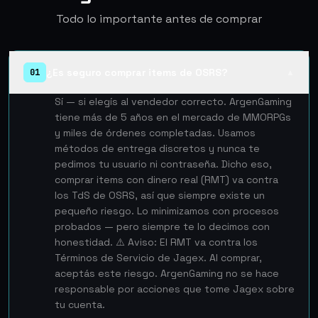
Todo lo importante antes de comprar
¿Es seguro comprar items de OSRS?
01
▲
Sí — si elegís al vendedor correcto. ArgenGaming
tiene más de 5 años en el mercado de MMORPGs
y miles de órdenes completadas. Usamos
métodos de entrega discretos y nunca te
pedimos tu usuario ni contraseña. Dicho eso,
comprar items con dinero real (RMT) va contra
los TdS de OSRS, así que siempre existe un
pequeño riesgo. Lo minimizamos con procesos
probados — pero siempre te lo decimos con
honestidad. ⚠️ Aviso: El RMT va contra los
Términos de Servicio de Jagex. Al comprar,
aceptás este riesgo. ArgenGaming no se hace
responsable por acciones que tome Jagex sobre
tu cuenta.