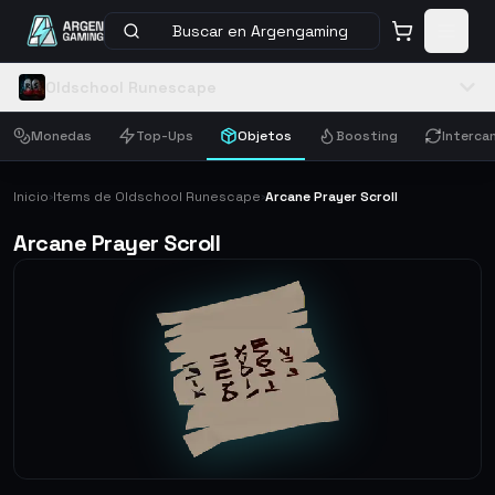
Buscar en Argengaming
Oldschool Runescape
Monedas
Top-Ups
Objetos
Boosting
Interca
Inicio
Items de Oldschool Runescape
Arcane Prayer Scroll
›
›
Arcane Prayer Scroll