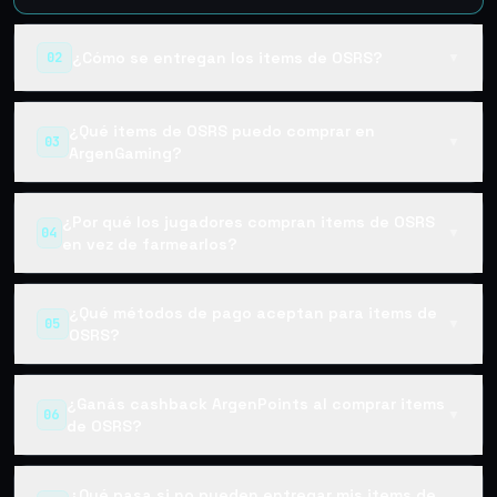
¿Cómo se entregan los items de OSRS?
02
▼
¿Qué items de OSRS puedo comprar en
03
▼
ArgenGaming?
¿Por qué los jugadores compran items de OSRS
04
▼
en vez de farmearlos?
¿Qué métodos de pago aceptan para items de
05
▼
OSRS?
¿Ganás cashback ArgenPoints al comprar items
06
▼
de OSRS?
¿Qué pasa si no pueden entregar mis items de