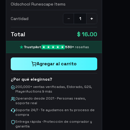
Oldschool Runescape Items
−
+
Cantidad
Total
$ 16.00
Trustpilot
530
+
reseñas
Agregar al carrito
¿Por qué elegirnos?
200,000+ ventas verificadas, Eldorado, G2G,
PlayerAuctions & más
Operando desde 2021 · Personas reales,
soporte real
Soporte 24/7 · Te ayudamos en tu proceso de
compra
Entrega rápida · Protección de comprador y
garantía