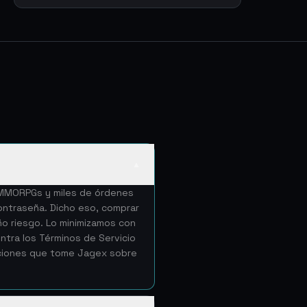
▲
e MMORPGs y miles de órdenes
ntraseña. Dicho eso, comprar
ño riesgo. Lo minimizamos con
tra los Términos de Servicio
cciones que tome Jagex sobre