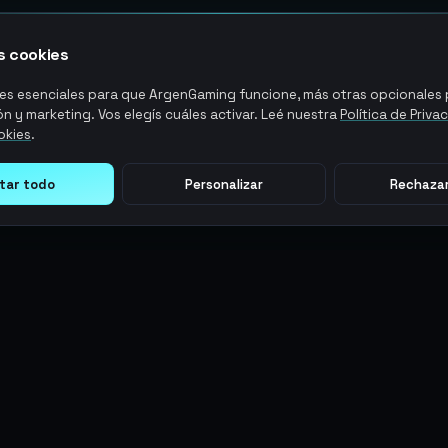
 cookies
s esenciales para que ArgenGaming funcione, más otras opcionales p
n y marketing. Vos elegís cuáles activar. Leé nuestra
Política de Priva
okies
.
tar todo
Personalizar
Rechazar
LEGAL
ACCIONES DE USUARIO
Términos y Condiciones
Ingresar
Política de Privacidad
Regístrate
Política de AML
ArgenPuntos
Política de Precios
Partnerships
Blog
Estado