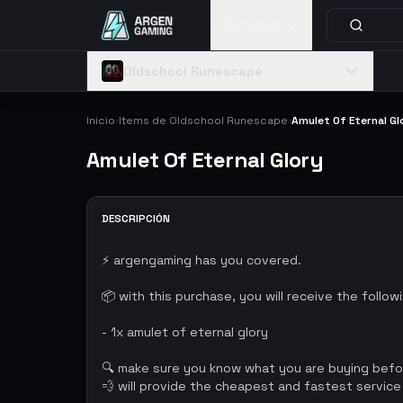
Catálogo
Oldschool Runescape
Inicio
Items de Oldschool Runescape
Amulet Of Eternal Gl
›
›
Amulet Of Eternal Glory
DESCRIPCIÓN
⚡ argengaming has you covered.
📦 with this purchase, you will receive the follow
- 1x amulet of eternal glory
🔍 make sure you know what you are buying bef
💨 will provide the cheapest and fastest service