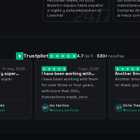
Personas reales, no bots.
Sin sobrec
Nuestro equipo habla español
marketplace
24/7
e inglés y está siempre en el
Comprás dir
Livechat
al mejor pre
Trustpilot
4.7
de 5
·
530
+
reseñas
1 ago. 2026
24 jul. 2026
rking with
Another Smooth
Compre 57 
… 3 years
transaction sir thank…
minutos ya
king with them
Another Smooth transaction
Compre 57 m
r four years,
sir thank you very much.
ya los tenia
 300
gracias nun
ade, zero
inconvenien
ly recommend
argenganmi
Dota Trasher
Juan Pa
DT
JP
icada
Compra verificada
Compra 