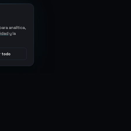
ara analítica,
cidad
y la
 todo
CONECTAR
MARKETPLACES
Sythe
Discord
Eldorado
WhatsApp
G2G
Trustpilot
PlayerAuctions
Gameboost