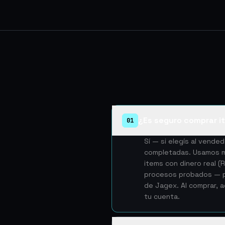
¿Es seguro comprar i
01
Sí — si elegís al vend
completadas. Usamos mé
items con dinero real 
procesos probados — pe
de Jagex. Al comprar, 
tu cuenta.