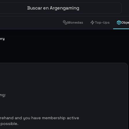
Buscar en Argengaming
Monedas
Top-Ups
Obj
ory
ing:
orehand and you have membership active
 possible.