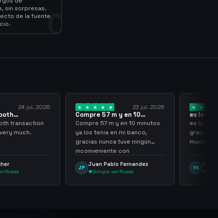
argos de
, sin sorpresas.
0
ecto de la fuente
cio.
23 jul. 2026
20 jul. 2026
m y en 10
es lo mejor de lo mejor
Truste
 los…
gracias por…
 y en 10 minutos
es lo mejor de lo mejor
Trusted
 en mi banco,
gracias por todo sigan asi
ca tuve ningún
muchachos
te con
ng
blo Fernandez
frank avila
Leo
FA
LS
verificada
Compra verificada
Com