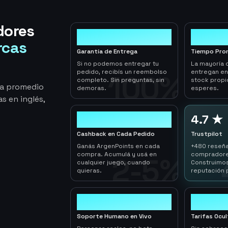
dores
100%
< 1hr
rcas
Garantía de Entrega
Tiempo Pro
Si no podemos entregar tu
La mayoría 
pedido, recibís un reembolso
entregan e
100%
completo. Sin preguntas, sin
stock propi
ga promedio
demoras.
esperes.
s en inglés,
2-5%
4.7 ★
Cashback en Cada Pedido
Trustpilot
Ganás ArgenPoints en cada
+480 reseña
compra. Acumulá y usá en
compradore
2-5%
cualquier juego, cuando
Construimos
quieras.
reputación 
24/7
0
Soporte Humano en Vivo
Tarifas Ocu