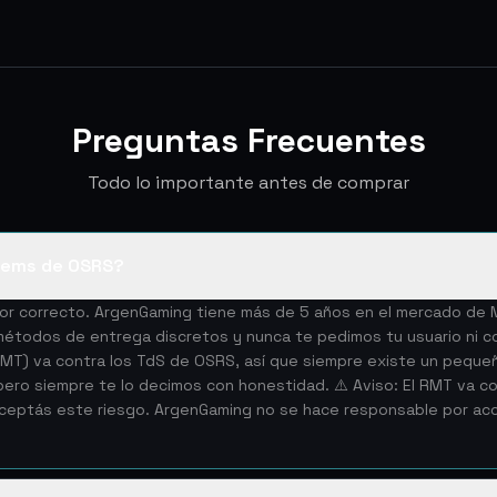
Preguntas Frecuentes
Todo lo importante antes de comprar
tems de OSRS?
edor correcto. ArgenGaming tiene más de 5 años en el mercado d
todos de entrega discretos y nunca te pedimos tu usuario ni co
(RMT) va contra los TdS de OSRS, así que siempre existe un peque
ro siempre te lo decimos con honestidad. ⚠️ Aviso: El RMT va con
aceptás este riesgo. ArgenGaming no se hace responsable por a