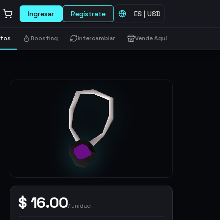
Ingresar
Regístrate
ES
|
USD
etos
Boosting
Intercambiar
Vende Aquí
$
16.00
/
unidad