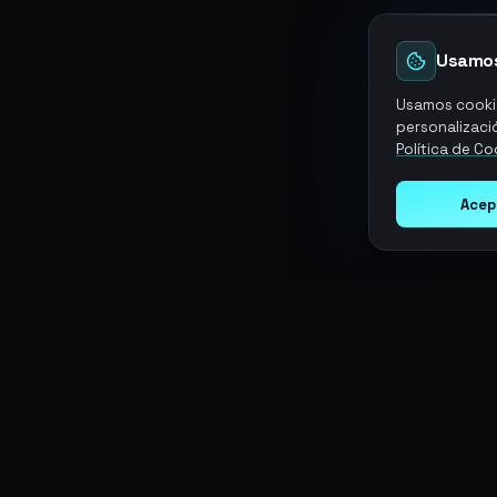
Usamos
Usamos cookie
personalizació
Política de Co
Acep
Argen
Gaming
SERVICIOS
Monedas
Top-Ups
Potencia tu juego con productos
Tarjetas Regalo
digitales premium. Entrega rápida,
Objetos
Boosting
pagos seguros, soporte 24/7.
Cuentas
Intercambiar
Vender