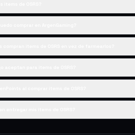
s items de OSRS?
puedo comprar en ArgenGaming?
es compran items de OSRS en vez de farmearlos?
o aceptan para items de OSRS?
enPoints al comprar items de OSRS?
en entregar mis items de OSRS?