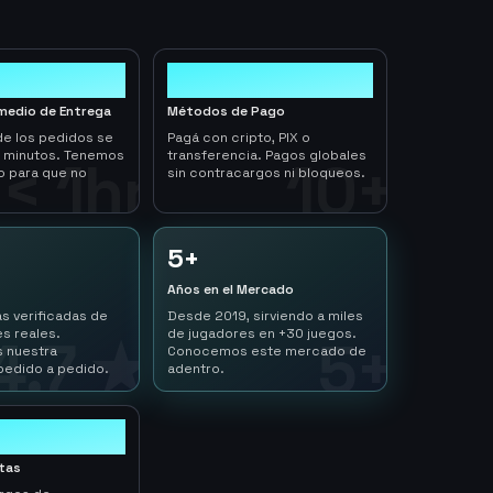
10+
medio de Entrega
Métodos de Pago
de los pedidos se
Pagá con cripto, PIX o
n minutos. Tenemos
transferencia. Pagos globales
< 1hr
10+
o para que no
sin contracargos ni bloqueos.
5+
Años en el Mercado
s verificadas de
Desde 2019, sirviendo a miles
s reales.
de jugadores en +30 juegos.
4.7 ★
5+
 nuestra
Conocemos este mercado de
pedido a pedido.
adentro.
ltas