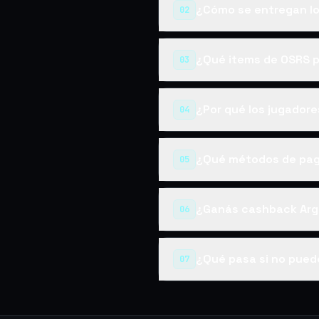
¿Cómo se entregan lo
02
¿Qué items de OSRS 
03
¿Por qué los jugador
04
¿Qué métodos de pag
05
¿Ganás cashback Arg
06
¿Qué pasa si no pued
07