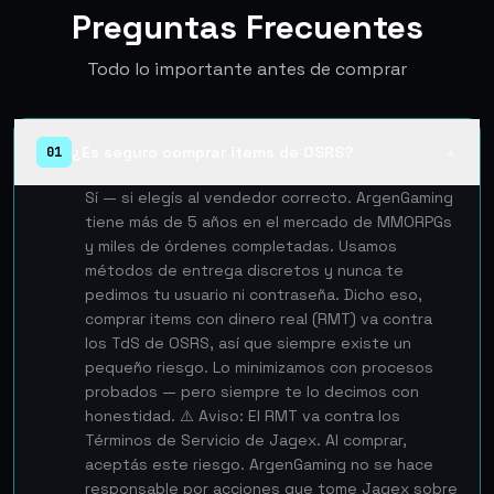
Preguntas Frecuentes
Todo lo importante antes de comprar
¿Es seguro comprar items de OSRS?
01
▲
Sí — si elegís al vendedor correcto. ArgenGaming
tiene más de 5 años en el mercado de MMORPGs
y miles de órdenes completadas. Usamos
métodos de entrega discretos y nunca te
pedimos tu usuario ni contraseña. Dicho eso,
comprar items con dinero real (RMT) va contra
los TdS de OSRS, así que siempre existe un
pequeño riesgo. Lo minimizamos con procesos
probados — pero siempre te lo decimos con
honestidad. ⚠️ Aviso: El RMT va contra los
Términos de Servicio de Jagex. Al comprar,
aceptás este riesgo. ArgenGaming no se hace
responsable por acciones que tome Jagex sobre