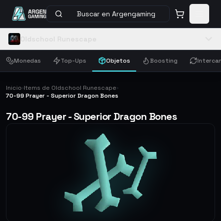
Buscar en Argengaming
Oldschool Runescape
Monedas
Top-Ups
Objetos
Boosting
Interca
Inicio
Items de Oldschool Runescape
›
›
70-99 Prayer - Superior Dragon Bones
70-99 Prayer - Superior Dragon Bones