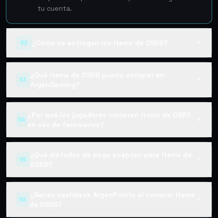
tu cuenta.
¿Cómo se entregan los items de OSRS?
02
▼
¿Qué items de OSRS puedo comprar en
03
▼
ArgenGaming?
¿Por qué los jugadores compran items de OSRS
04
▼
en vez de farmearlos?
¿Qué métodos de pago aceptan para items de
05
▼
OSRS?
¿Ganás cashback ArgenPoints al comprar items
06
▼
de OSRS?