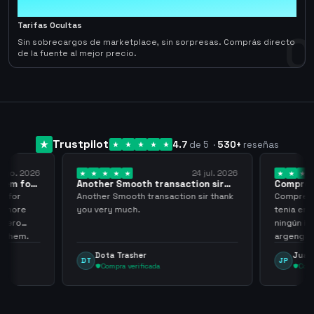
0
Tarifas Ocultas
0
Sin sobrecargos de marketplace, sin sorpresas. Comprás directo
de la fuente al mejor precio.
Trustpilot
4.7
de 5
·
530
+
reseñas
 ago. 2026
24 jul. 2026
them for
Another Smooth transaction sir
Compre 5
thank…
los…
m for
Another Smooth transaction sir thank
Compre 57
th more
you very much.
tenia en 
 zero
ningún i
d them.
argenga
Dota Trasher
Juan
DT
JP
Compra verificada
Comp