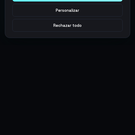
Personalizar
Rechazar todo
Argen
Gaming
Potencia tu juego con productos digitales premium. Entrega
rápida, pagos seguros, soporte 24/7.
SERVICIOS
LEGAL
Monedas
Términos y Condiciones
Top-Ups
Política de Privacidad
Tarjetas Regalo
Política de AML
Objetos
Política de Precios
Boosting
Cuentas
Intercambiar
Vender
ACCIONES DE USUARIO
CONECTAR
Ingresar