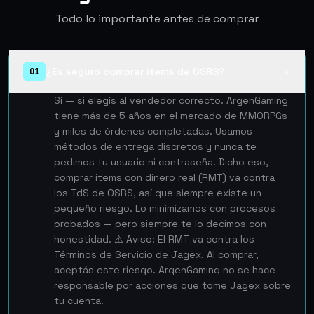
Todo lo importante antes de comprar
¿Es seguro comprar items de OSRS?
01
▲
Sí — si elegís al vendedor correcto. ArgenGaming
tiene más de 5 años en el mercado de MMORPGs
y miles de órdenes completadas. Usamos
métodos de entrega discretos y nunca te
pedimos tu usuario ni contraseña. Dicho eso,
comprar items con dinero real (RMT) va contra
los TdS de OSRS, así que siempre existe un
pequeño riesgo. Lo minimizamos con procesos
probados — pero siempre te lo decimos con
honestidad. ⚠️ Aviso: El RMT va contra los
Términos de Servicio de Jagex. Al comprar,
aceptás este riesgo. ArgenGaming no se hace
responsable por acciones que tome Jagex sobre
tu cuenta.