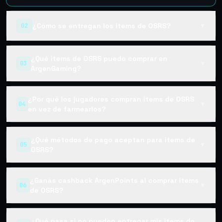
¿Cómo se entregan los items de OSRS?
02
▼
¿Qué items de OSRS puedo comprar en
03
▼
ArgenGaming?
¿Por qué los jugadores compran items de OSRS
04
▼
en vez de farmearlos?
¿Qué métodos de pago aceptan para items de
05
▼
OSRS?
¿Ganás cashback ArgenPoints al comprar items
06
▼
de OSRS?
¿Qué pasa si no pueden entregar mis items de