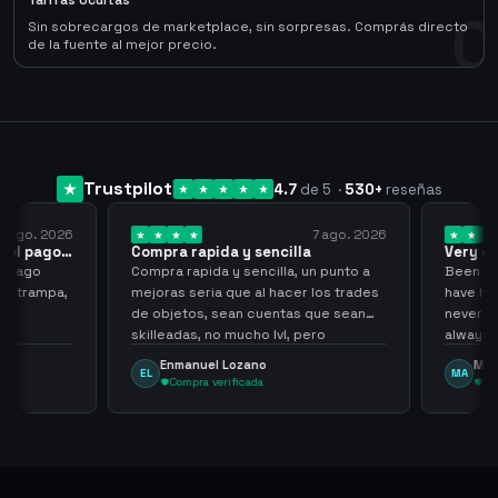
Tarifas Ocultas
0
Sin sobrecargos de marketplace, sin sorpresas. Comprás directo
de la fuente al mejor precio.
Trustpilot
4.7
de 5
·
530
+
reseñas
 ago. 2026
7 ago. 2026
 el pago…
Compra rapida y sencilla
Very go
 pago
Compra rapida y sencilla, un punto a
Been supp
e trampa,
mejoras seria que al hacer los trades
have hel
de objetos, sean cuentas que sean
never sca
skilleadas, no mucho lvl, pero
always
tampoco una lvl 3, ya que puede
Enmanuel Lozano
Marti
EL
MA
comprometer mi cuenta
Compra verificada
Comp