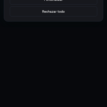
Rechazar todo
Argen
Gaming
Potencia tu juego con productos digitales premium. Entrega
rápida, pagos seguros, soporte 24/7.
SERVICIOS
LEGAL
Monedas
Términos y Condiciones
Top-Ups
Política de Privacidad
Tarjetas Regalo
Política de AML
Objetos
Política de Precios
Boosting
Cuentas
Intercambiar
Vender
ACCIONES DE USUARIO
CONECTAR
Ingresar
Discord
Regístrate
WhatsApp
ArgenPuntos
Trustpilot