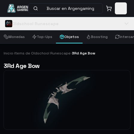
Buscar en Argengaming
Oldschool Runescape
Monedas
Top-Ups
Objetos
Boosting
Interca
Inicio
Items de Oldschool Runescape
3Rd Age Bow
›
›
3Rd Age Bow