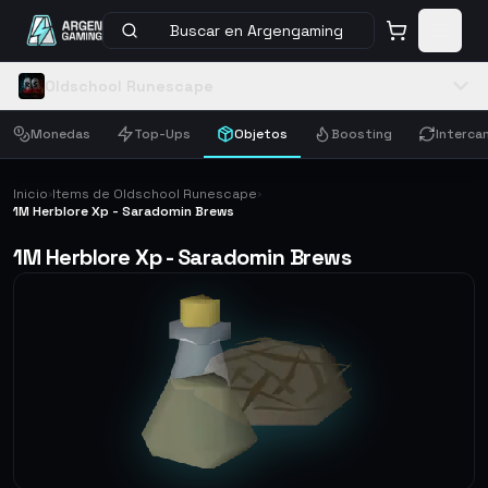
Buscar en Argengaming
Oldschool Runescape
Monedas
Top-Ups
Objetos
Boosting
Interca
Inicio
Items de Oldschool Runescape
›
›
1M Herblore Xp - Saradomin Brews
1M Herblore Xp - Saradomin Brews