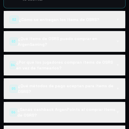
¿Cómo se entregan los items de OSRS?
02
▼
¿Qué items de OSRS puedo comprar en
03
▼
ArgenGaming?
¿Por qué los jugadores compran items de OSRS
04
▼
en vez de farmearlos?
¿Qué métodos de pago aceptan para items de
05
▼
OSRS?
¿Ganás cashback ArgenPoints al comprar items
06
▼
de OSRS?