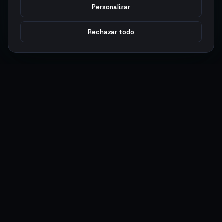
Personalizar
Rechazar todo
Argen
Gaming
Potencia tu juego con productos digitales premium. Entrega
rápida, pagos seguros, soporte 24/7.
SERVICIOS
LEGAL
Monedas
Términos y Condiciones
Top-Ups
Política de Privacidad
Tarjetas Regalo
Política de AML
Objetos
Política de Precios
Boosting
Cuentas
Intercambiar
Vender
ACCIONES DE USUARIO
CONECTAR
Ingresar
Discord
Regístrate
WhatsApp