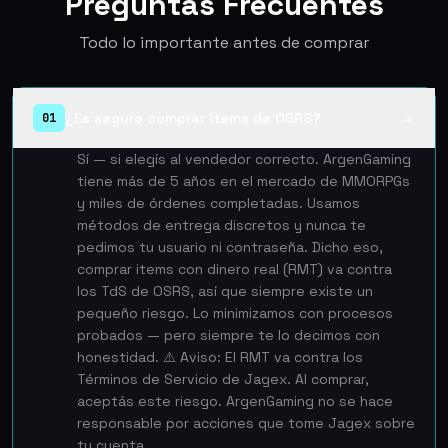
Preguntas Frecuentes
Todo lo importante antes de comprar
¿Es seguro comprar items de OSRS?
01
▲
Sí — si elegís al vendedor correcto. ArgenGaming
tiene más de 5 años en el mercado de MMORPGs
y miles de órdenes completadas. Usamos
métodos de entrega discretos y nunca te
pedimos tu usuario ni contraseña. Dicho eso,
comprar items con dinero real (RMT) va contra
los TdS de OSRS, así que siempre existe un
pequeño riesgo. Lo minimizamos con procesos
probados — pero siempre te lo decimos con
honestidad. ⚠️ Aviso: El RMT va contra los
Términos de Servicio de Jagex. Al comprar,
aceptás este riesgo. ArgenGaming no se hace
responsable por acciones que tome Jagex sobre
tu cuenta.