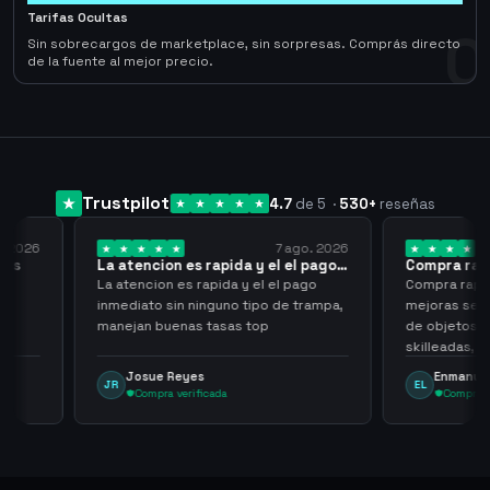
Tarifas Ocultas
0
Sin sobrecargos de marketplace, sin sorpresas. Comprás directo
de la fuente al mejor precio.
Trustpilot
4.7
de 5
·
530
+
reseñas
7 ago. 2026
7 ago. 2026
 el el pago…
Compra rapida y sencilla
Very
l el pago
Compra rapida y sencilla, un punto a
Been 
po de trampa,
mejoras seria que al hacer los trades
have 
p
de objetos, sean cuentas que sean
never
skilleadas, no mucho lvl, pero
alway
tampoco una lvl 3, ya que puede
Enmanuel Lozano
M
EL
MA
comprometer mi cuenta
Compra verificada