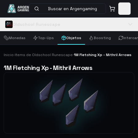
Buscar en Argengaming
Oldschool Runescape
Monedas
Top-Ups
Objetos
Boosting
Interca
Inicio
Items de Oldschool Runescape
1M Fletching Xp - Mithril Arrows
›
›
1M Fletching Xp - Mithril Arrows