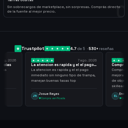
Tarifas Ocultas
0
Sin sobrecargos de marketplace, sin sorpresas. Comprás directo
de la fuente al mejor precio.
Trustpilot
4.7
de 5
·
530
+
reseñas
7 ago. 2026
La atencion es rapida y el el pago…
Compra rapida y sencilla
La atencion es rapida y el el pago
Compra rapida y sencilla, u
inmediato sin ninguno tipo de trampa,
mejoras seria que al hacer 
manejan buenas tasas top
de objetos, sean cuentas 
skilleadas, no mucho lvl, pe
tampoco una lvl 3, ya que 
Josue Reyes
Enmanuel Lozano
JR
EL
comprometer mi cuenta
Compra verificada
Compra verificada