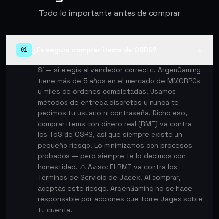
Todo lo importante antes de comprar
¿Es seguro comprar items de OSRS?
01
▲
Sí — si elegís al vendedor correcto. ArgenGaming
tiene más de 5 años en el mercado de MMORPGs
y miles de órdenes completadas. Usamos
métodos de entrega discretos y nunca te
pedimos tu usuario ni contraseña. Dicho eso,
comprar items con dinero real (RMT) va contra
los TdS de OSRS, así que siempre existe un
pequeño riesgo. Lo minimizamos con procesos
probados — pero siempre te lo decimos con
honestidad. ⚠️ Aviso: El RMT va contra los
Términos de Servicio de Jagex. Al comprar,
aceptás este riesgo. ArgenGaming no se hace
responsable por acciones que tome Jagex sobre
tu cuenta.