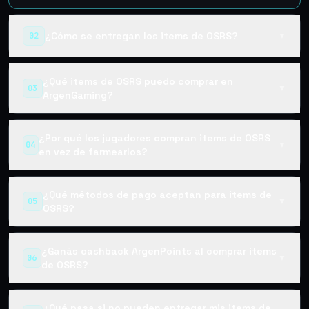
¿Cómo se entregan los items de OSRS?
02
▼
¿Qué items de OSRS puedo comprar en
03
▼
ArgenGaming?
¿Por qué los jugadores compran items de OSRS
04
▼
en vez de farmearlos?
¿Qué métodos de pago aceptan para items de
05
▼
OSRS?
¿Ganás cashback ArgenPoints al comprar items
06
▼
de OSRS?
¿Qué pasa si no pueden entregar mis items de