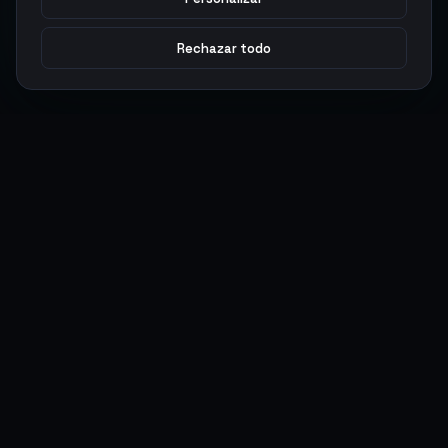
Rechazar todo
Argen
Gaming
Potencia tu juego con productos digitales premium. Entrega
rápida, pagos seguros, soporte 24/7.
SERVICIOS
LEGAL
Monedas
Términos y Condiciones
Top-Ups
Política de Privacidad
Tarjetas Regalo
Política de AML
Objetos
Política de Precios
Boosting
Cuentas
Intercambiar
Vender
ACCIONES DE USUARIO
CONECTAR
Ingresar
Discord
Regístrate
WhatsApp
ArgenPuntos
Trustpilot