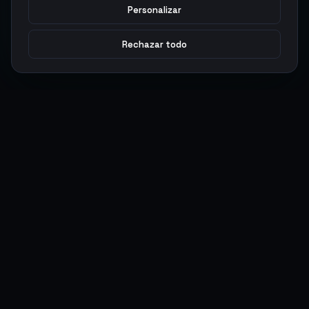
Personalizar
Rechazar todo
Argen
Gaming
Potencia tu juego con productos digitales premium. Entrega
rápida, pagos seguros, soporte 24/7.
SERVICIOS
LEGAL
Monedas
Términos y Condiciones
Top-Ups
Política de Privacidad
Tarjetas Regalo
Política de AML
Objetos
Política de Precios
Boosting
Cuentas
Intercambiar
Vender
ACCIONES DE USUARIO
CONECTAR
Ingresar
Discord
Regístrate
WhatsApp