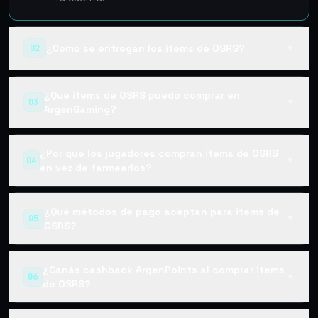
¿Cómo se entregan los items de OSRS?
02
▼
¿Qué items de OSRS puedo comprar en
03
▼
ArgenGaming?
¿Por qué los jugadores compran items de OSRS
04
▼
en vez de farmearlos?
¿Qué métodos de pago aceptan para items de
05
▼
OSRS?
¿Ganás cashback ArgenPoints al comprar items
06
▼
de OSRS?