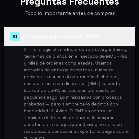
Preguntas Frecuentes
Todo lo importante antes de comprar
¿Es seguro comprar items de OSRS?
01
▲
Sí — si elegís al vendedor correcto. ArgenGaming
tiene más de 5 años en el mercado de MMORPGs
y miles de órdenes completadas. Usamos
métodos de entrega discretos y nunca te
pedimos tu usuario ni contraseña. Dicho eso,
comprar items con dinero real (RMT) va contra
los TdS de OSRS, así que siempre existe un
pequeño riesgo. Lo minimizamos con procesos
probados — pero siempre te lo decimos con
honestidad. ⚠️ Aviso: El RMT va contra los
Términos de Servicio de Jagex. Al comprar,
aceptás este riesgo. ArgenGaming no se hace
responsable por acciones que tome Jagex sobre
tu cuenta.