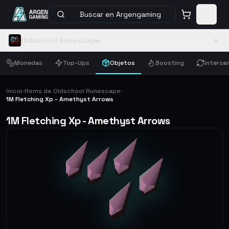
Buscar en Argengaming
Oldschool Runescape
Monedas
Top-Ups
Objetos
Boosting
Interca
Inicio
Items de Oldschool Runescape
›
›
1M Fletching Xp - Amethyst Arrows
1M Fletching Xp - Amethyst Arrows