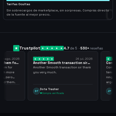
Tarifas Ocultas
0
Sin sobrecargos de marketplace, sin sorpresas. Comprás directo
de la fuente al mejor precio.
Trustpilot
4.7
de 5
·
530
+
reseñas
 ago. 2026
24 jul. 2026
them for
Another Smooth transaction sir
Compre 
thank…
los…
m for
Another Smooth transaction sir thank
Compre 5
th more
you very much.
tenia en 
 zero
ningún i
d them.
argenga
Dota Trasher
Juan
DT
JP
Compra verificada
Comp