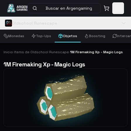
Buscar en Argengaming
Oldschool Runescape
Monedas
Top-Ups
Objetos
Boosting
Interca
Inicio
Items de Oldschool Runescape
1M Firemaking Xp - Magic Logs
›
›
1M Firemaking Xp - Magic Logs