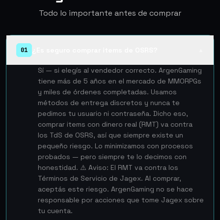
Todo lo importante antes de comprar
¿Es seguro comprar items de OSRS?
01
▲
Sí — si elegís al vendedor correcto. ArgenGaming
tiene más de 5 años en el mercado de MMORPGs
y miles de órdenes completadas. Usamos
métodos de entrega discretos y nunca te
pedimos tu usuario ni contraseña. Dicho eso,
comprar items con dinero real (RMT) va contra
los TdS de OSRS, así que siempre existe un
pequeño riesgo. Lo minimizamos con procesos
probados — pero siempre te lo decimos con
honestidad. ⚠️ Aviso: El RMT va contra los
Términos de Servicio de Jagex. Al comprar,
aceptás este riesgo. ArgenGaming no se hace
responsable por acciones que tome Jagex sobre
tu cuenta.