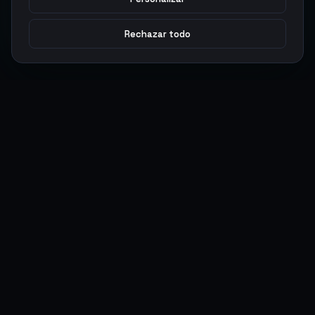
Rechazar todo
Argen
Gaming
Potencia tu juego con productos digitales premium. Entrega
rápida, pagos seguros, soporte 24/7.
SERVICIOS
LEGAL
Monedas
Términos y Condiciones
Top-Ups
Política de Privacidad
Tarjetas Regalo
Política de AML
Objetos
Política de Precios
Boosting
Cuentas
Intercambiar
Vender
ACCIONES DE USUARIO
CONECTAR
Ingresar
Discord
Regístrate
WhatsApp
ArgenPuntos
Trustpilot