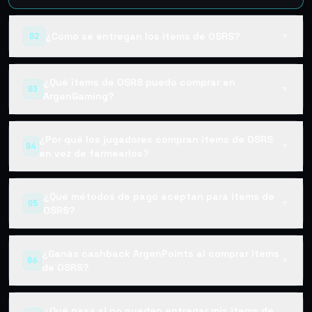
¿Cómo se entregan los items de OSRS?
02
▼
¿Qué items de OSRS puedo comprar en
03
▼
ArgenGaming?
¿Por qué los jugadores compran items de OSRS
04
▼
en vez de farmearlos?
¿Qué métodos de pago aceptan para items de
05
▼
OSRS?
¿Ganás cashback ArgenPoints al comprar items
06
▼
de OSRS?
¿Qué pasa si no pueden entregar mis items de