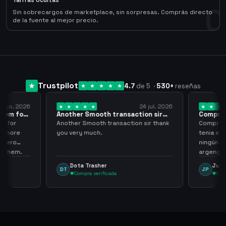
Tarifas Ocultas
0
Sin sobrecargos de marketplace, sin sorpresas. Comprás directo
de la fuente al mejor precio.
Trustpilot
4.7
de 5
·
530
+
reseñas
 ago. 2026
24 jul. 2026
them for
Another Smooth transaction sir
Compre 5
thank…
los…
m for
Another Smooth transaction sir thank
Compre 57
th more
you very much.
tenia en 
 zero
ningún i
d them.
argenga
Dota Trasher
Juan
DT
JP
Compra verificada
Comp